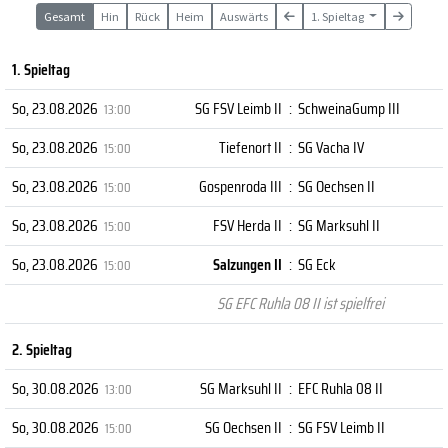
Gesamt
Hin
Rück
Heim
Auswärts
1. Spieltag
1. Spieltag
So, 23.08.2026
SG FSV Leimb II
:
SchweinaGump III
13:00
So, 23.08.2026
Tiefenort II
:
SG Vacha IV
15:00
So, 23.08.2026
Gospenroda III
:
SG Oechsen II
15:00
So, 23.08.2026
FSV Herda II
:
SG Marksuhl II
15:00
So, 23.08.2026
Salzungen II
:
SG Eck
15:00
SG EFC Ruhla 08 II ist spielfrei
2. Spieltag
So, 30.08.2026
SG Marksuhl II
:
EFC Ruhla 08 II
13:00
So, 30.08.2026
SG Oechsen II
:
SG FSV Leimb II
15:00