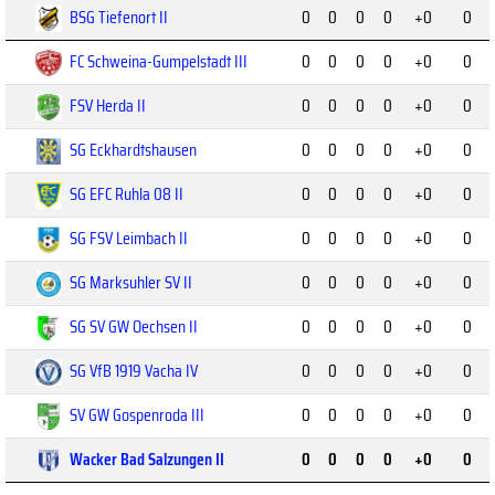
BSG Tiefenort II
0
0
0
0
+0
0
FC Schweina-Gumpelstadt III
0
0
0
0
+0
0
FSV Herda II
0
0
0
0
+0
0
SG Eckhardtshausen
0
0
0
0
+0
0
SG EFC Ruhla 08 II
0
0
0
0
+0
0
SG FSV Leimbach II
0
0
0
0
+0
0
SG Marksuhler SV II
0
0
0
0
+0
0
SG SV GW Oechsen II
0
0
0
0
+0
0
SG VfB 1919 Vacha IV
0
0
0
0
+0
0
SV GW Gospenroda III
0
0
0
0
+0
0
Wacker Bad Salzungen II
0
0
0
0
+0
0