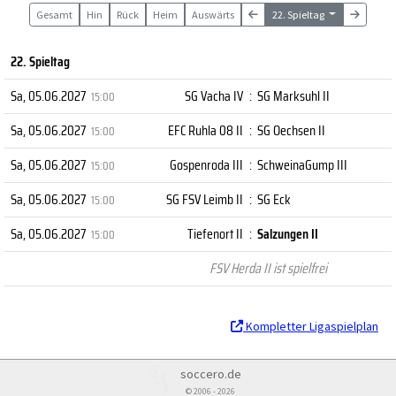
Gesamt
Hin
Rück
Heim
Auswärts
22. Spieltag
22. Spieltag
Sa, 05.06.2027
SG Vacha IV
:
SG Marksuhl II
15:00
Sa, 05.06.2027
EFC Ruhla 08 II
:
SG Oechsen II
15:00
Sa, 05.06.2027
Gospenroda III
:
SchweinaGump III
15:00
Sa, 05.06.2027
SG FSV Leimb II
:
SG Eck
15:00
Sa, 05.06.2027
Tiefenort II
:
Salzungen II
15:00
FSV Herda II ist spielfrei
Kompletter Ligaspielplan
soccero.de
© 2006 - 2026