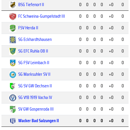
BSG Tiefenort II
0
0
0
0
+0
0
FC Schweina-Gumpelstadt III
0
0
0
0
+0
0
FSV Herda II
0
0
0
0
+0
0
SG Eckhardtshausen
0
0
0
0
+0
0
SG EFC Ruhla 08 II
0
0
0
0
+0
0
SG FSV Leimbach II
0
0
0
0
+0
0
SG Marksuhler SV II
0
0
0
0
+0
0
SG SV GW Oechsen II
0
0
0
0
+0
0
SG VfB 1919 Vacha IV
0
0
0
0
+0
0
SV GW Gospenroda III
0
0
0
0
+0
0
Wacker Bad Salzungen II
0
0
0
0
+0
0