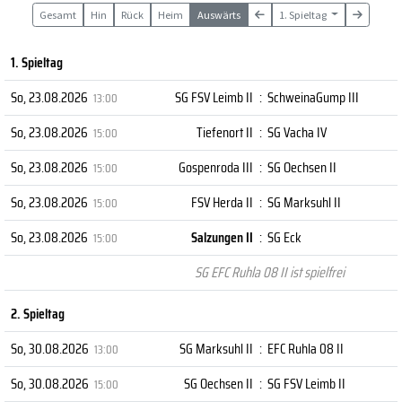
Gesamt
Hin
Rück
Heim
Auswärts
1. Spieltag
1. Spieltag
So, 23.08.2026
SG FSV Leimb II
:
SchweinaGump III
13:00
So, 23.08.2026
Tiefenort II
:
SG Vacha IV
15:00
So, 23.08.2026
Gospenroda III
:
SG Oechsen II
15:00
So, 23.08.2026
FSV Herda II
:
SG Marksuhl II
15:00
So, 23.08.2026
Salzungen II
:
SG Eck
15:00
SG EFC Ruhla 08 II ist spielfrei
2. Spieltag
So, 30.08.2026
SG Marksuhl II
:
EFC Ruhla 08 II
13:00
So, 30.08.2026
SG Oechsen II
:
SG FSV Leimb II
15:00