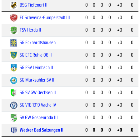
BSG Tiefenort II
0
0
0
0
+0
0
FC Schweina-Gumpelstadt III
0
0
0
0
+0
0
FSV Herda II
0
0
0
0
+0
0
SG Eckhardtshausen
0
0
0
0
+0
0
SG EFC Ruhla 08 II
0
0
0
0
+0
0
SG FSV Leimbach II
0
0
0
0
+0
0
SG Marksuhler SV II
0
0
0
0
+0
0
SG SV GW Oechsen II
0
0
0
0
+0
0
SG VfB 1919 Vacha IV
0
0
0
0
+0
0
SV GW Gospenroda III
0
0
0
0
+0
0
Wacker Bad Salzungen II
0
0
0
0
+0
0