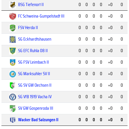
BSG Tiefenort II
0
0
0
0
+0
0
FC Schweina-Gumpelstadt III
0
0
0
0
+0
0
FSV Herda II
0
0
0
0
+0
0
SG Eckhardtshausen
0
0
0
0
+0
0
SG EFC Ruhla 08 II
0
0
0
0
+0
0
SG FSV Leimbach II
0
0
0
0
+0
0
SG Marksuhler SV II
0
0
0
0
+0
0
SG SV GW Oechsen II
0
0
0
0
+0
0
SG VfB 1919 Vacha IV
0
0
0
0
+0
0
SV GW Gospenroda III
0
0
0
0
+0
0
Wacker Bad Salzungen II
0
0
0
0
+0
0