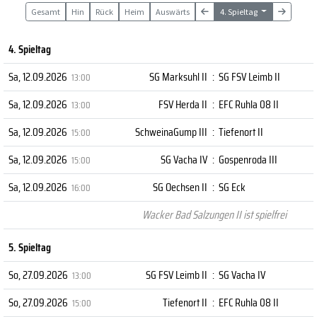
Gesamt
Hin
Rück
Heim
Auswärts
4. Spieltag
4. Spieltag
Sa, 12.09.2026
SG Marksuhl II
:
SG FSV Leimb II
13:00
Sa, 12.09.2026
FSV Herda II
:
EFC Ruhla 08 II
13:00
Sa, 12.09.2026
SchweinaGump III
:
Tiefenort II
15:00
Sa, 12.09.2026
SG Vacha IV
:
Gospenroda III
15:00
Sa, 12.09.2026
SG Oechsen II
:
SG Eck
16:00
Wacker Bad Salzungen II ist spielfrei
5. Spieltag
So, 27.09.2026
SG FSV Leimb II
:
SG Vacha IV
13:00
So, 27.09.2026
Tiefenort II
:
EFC Ruhla 08 II
15:00