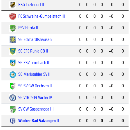
BSG Tiefenort II
0
0
0
0
+0
0
FC Schweina-Gumpelstadt III
0
0
0
0
+0
0
FSV Herda II
0
0
0
0
+0
0
SG Eckhardtshausen
0
0
0
0
+0
0
SG EFC Ruhla 08 II
0
0
0
0
+0
0
SG FSV Leimbach II
0
0
0
0
+0
0
SG Marksuhler SV II
0
0
0
0
+0
0
SG SV GW Oechsen II
0
0
0
0
+0
0
SG VfB 1919 Vacha IV
0
0
0
0
+0
0
SV GW Gospenroda III
0
0
0
0
+0
0
Wacker Bad Salzungen II
0
0
0
0
+0
0