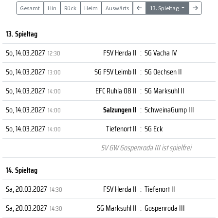
Gesamt
Hin
Rück
Heim
Auswärts
13. Spieltag
13. Spieltag
So, 14.03.2027
FSV Herda II
:
SG Vacha IV
12:30
So, 14.03.2027
SG FSV Leimb II
:
SG Oechsen II
13:00
So, 14.03.2027
EFC Ruhla 08 II
:
SG Marksuhl II
14:00
So, 14.03.2027
Salzungen II
:
SchweinaGump III
14:00
So, 14.03.2027
Tiefenort II
:
SG Eck
14:00
SV GW Gospenroda III ist spielfrei
14. Spieltag
Sa, 20.03.2027
FSV Herda II
:
Tiefenort II
14:30
Sa, 20.03.2027
SG Marksuhl II
:
Gospenroda III
14:30