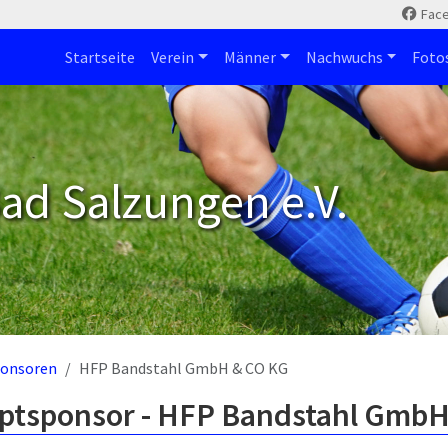
Fac
Startseite
Verein
Männer
Nachwuchs
Foto
ad Salzungen e.V.
onsoren
HFP Bandstahl GmbH & CO KG
ptsponsor - HFP Bandstahl GmbH