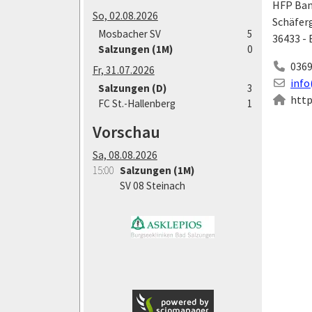
HFP Ban
So, 02.08.2026
Schäfer
Mosbacher SV
5
36433 -
Salzungen (1M)
0
0369
Fr, 31.07.2026
info
Salzungen (D)
3
http
FC St.-Hallenberg
1
Vorschau
Sa, 08.08.2026
15:00
Salzungen (1M)
SV 08 Steinach