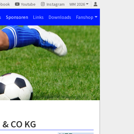
ebook
Youtube
Instagram
WM 2026
s
Sponsoren
Links
Downloads
Fanshop
 & CO KG