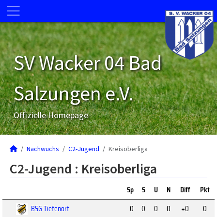
SV Wacker 04 Bad
Salzungen e.V.
Offizielle Homepage
Nachwuchs
C2-Jugend
Kreisoberliga
C2-Jugend :
Kreisoberliga
Sp
S
U
N
Diff
Pkt
BSG Tiefenort
0
0
0
0
+0
0