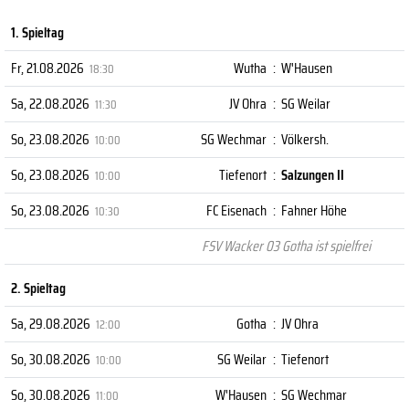
1. Spieltag
Fr, 21.08.2026
Wutha
:
W'Hausen
18:30
Sa, 22.08.2026
JV Ohra
:
SG Weilar
11:30
So, 23.08.2026
SG Wechmar
:
Völkersh.
10:00
So, 23.08.2026
Tiefenort
:
Salzungen II
10:00
So, 23.08.2026
FC Eisenach
:
Fahner Höhe
10:30
FSV Wacker 03 Gotha ist spielfrei
2. Spieltag
Sa, 29.08.2026
Gotha
:
JV Ohra
12:00
So, 30.08.2026
SG Weilar
:
Tiefenort
10:00
So, 30.08.2026
W'Hausen
:
SG Wechmar
11:00