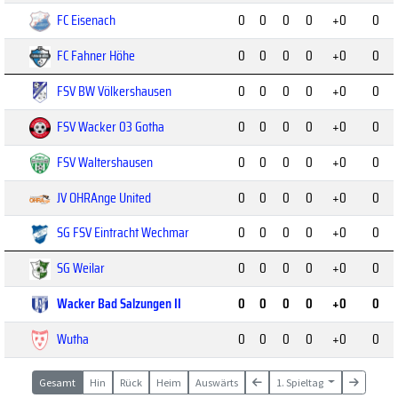
FC Eisenach
0
0
0
0
+0
0
FC Fahner Höhe
0
0
0
0
+0
0
FSV BW Völkershausen
0
0
0
0
+0
0
FSV Wacker 03 Gotha
0
0
0
0
+0
0
FSV Waltershausen
0
0
0
0
+0
0
JV OHRAnge United
0
0
0
0
+0
0
SG FSV Eintracht Wechmar
0
0
0
0
+0
0
SG Weilar
0
0
0
0
+0
0
Wacker Bad Salzungen II
0
0
0
0
+0
0
Wutha
0
0
0
0
+0
0
Gesamt
Hin
Rück
Heim
Auswärts
1. Spieltag