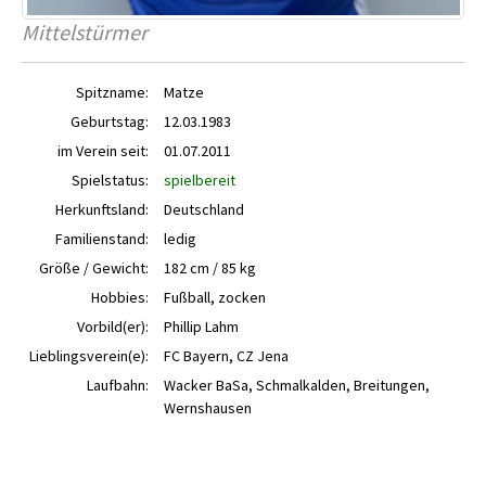
Mittelstürmer
Spitzname:
Matze
Geburtstag:
12.03.1983
im Verein seit:
01.07.2011
Spielstatus:
spielbereit
Herkunftsland:
Deutschland
Familienstand:
ledig
Größe / Gewicht:
182 cm / 85 kg
Hobbies:
Fußball, zocken
Vorbild(er):
Phillip Lahm
Lieblingsverein(e):
FC Bayern, CZ Jena
Laufbahn:
Wacker BaSa, Schmalkalden, Breitungen,
Wernshausen