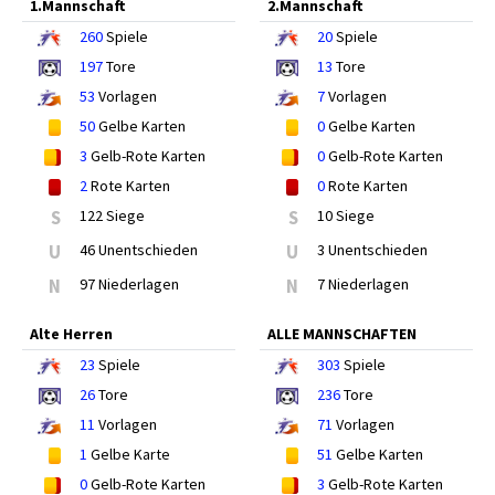
1.Mannschaft
2.Mannschaft
260
Spiele
20
Spiele
197
Tore
13
Tore
53
Vorlagen
7
Vorlagen
50
Gelbe Karten
0
Gelbe Karten
3
Gelb-Rote Karten
0
Gelb-Rote Karten
2
Rote Karten
0
Rote Karten
S
122 Siege
S
10 Siege
U
46 Unentschieden
U
3 Unentschieden
N
97 Niederlagen
N
7 Niederlagen
Alte Herren
ALLE MANNSCHAFTEN
23
Spiele
303
Spiele
26
Tore
236
Tore
11
Vorlagen
71
Vorlagen
1
Gelbe Karte
51
Gelbe Karten
0
Gelb-Rote Karten
3
Gelb-Rote Karten