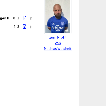
gen II
0 : 1
(1)
4 : 3
(1)
zum Profil
von
Mathias Weisheit