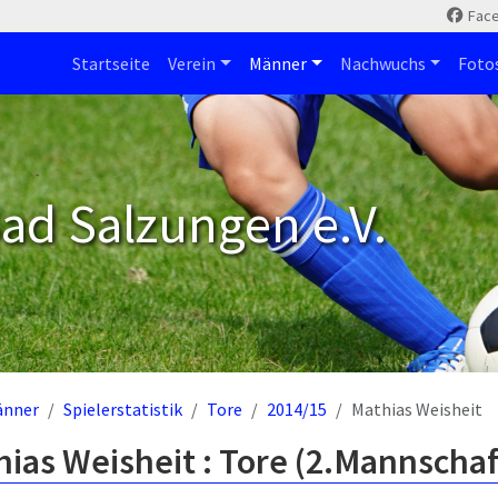
Fac
Startseite
Verein
Männer
Nachwuchs
Foto
ad Salzungen e.V.
änner
Spielerstatistik
Tore
2014/15
Mathias Weisheit
ias Weisheit : Tore (2.Mannschaf