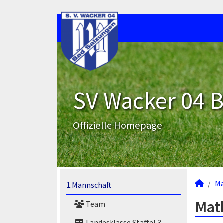
SV Wacker 04 B
Offizielle Homepage
M
1.Mannschaft
Math
Team
Landesklasse Staffel 3