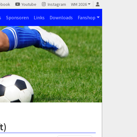
ebook
Youtube
Instagram
WM 2026
s
Sponsoren
Links
Downloads
Fanshop
t)