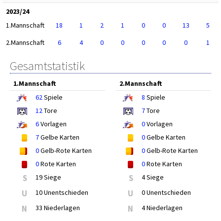
2023/24
1.Mannschaft
18
1
2
1
0
0
13
5
2.Mannschaft
6
4
0
0
0
0
0
1
Gesamtstatistik
1.Mannschaft
2.Mannschaft
62
Spiele
8
Spiele
12
Tore
7
Tore
6
Vorlagen
0
Vorlagen
7
Gelbe Karten
0
Gelbe Karten
0
Gelb-Rote Karten
0
Gelb-Rote Karten
0
Rote Karten
0
Rote Karten
S
19 Siege
S
4 Siege
U
10 Unentschieden
U
0 Unentschieden
N
33 Niederlagen
N
4 Niederlagen