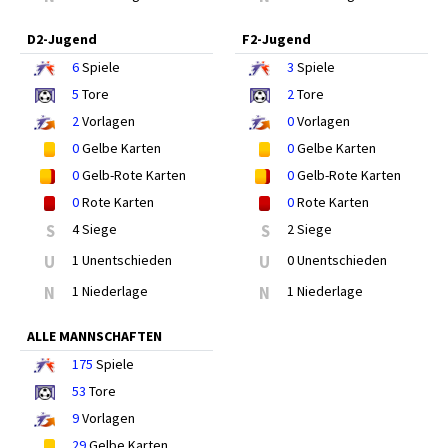
D2-Jugend
F2-Jugend
6
Spiele
3
Spiele
5
Tore
2
Tore
2
Vorlagen
0
Vorlagen
0
Gelbe Karten
0
Gelbe Karten
0
Gelb-Rote Karten
0
Gelb-Rote Karten
0
Rote Karten
0
Rote Karten
S
4 Siege
S
2 Siege
U
1 Unentschieden
U
0 Unentschieden
N
1 Niederlage
N
1 Niederlage
ALLE MANNSCHAFTEN
175
Spiele
53
Tore
9
Vorlagen
29
Gelbe Karten