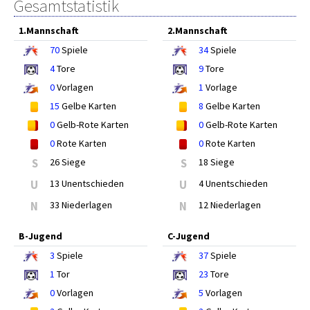
Gesamtstatistik
1.Mannschaft
2.Mannschaft
70
Spiele
34
Spiele
4
Tore
9
Tore
0
Vorlagen
1
Vorlage
15
Gelbe Karten
8
Gelbe Karten
0
Gelb-Rote Karten
0
Gelb-Rote Karten
0
Rote Karten
0
Rote Karten
S
26 Siege
S
18 Siege
U
13 Unentschieden
U
4 Unentschieden
N
33 Niederlagen
N
12 Niederlagen
B-Jugend
C-Jugend
3
Spiele
37
Spiele
1
Tor
23
Tore
0
Vorlagen
5
Vorlagen