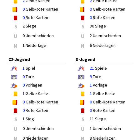
2
Gelbe Karten
2
Gelbe Karten
0
Gelb-Rote Karten
0
Gelb-Rote Karten
0
Rote Karten
0
Rote Karten
S
2 Siege
S
30 Siege
U
0 Unentschieden
U
2 Unentschieden
N
1 Niederlage
N
6 Niederlagen
C2-Jugend
D-Jugend
1
Spiel
21
Spiele
0
Tore
9
Tore
0
Vorlagen
1
Vorlage
1
Gelbe Karte
1
Gelbe Karte
0
Gelb-Rote Karten
0
Gelb-Rote Karten
0
Rote Karten
0
Rote Karten
S
1 Sieg
S
11 Siege
U
0 Unentschieden
U
1 Unentschieden
N
0 Niederlagen
N
9 Niederlagen