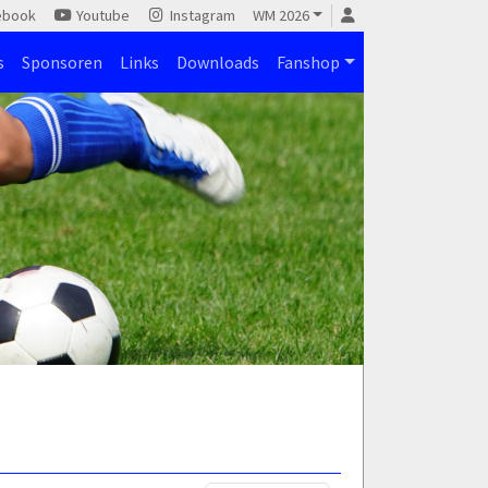
ebook
Youtube
Instagram
WM 2026
s
Sponsoren
Links
Downloads
Fanshop