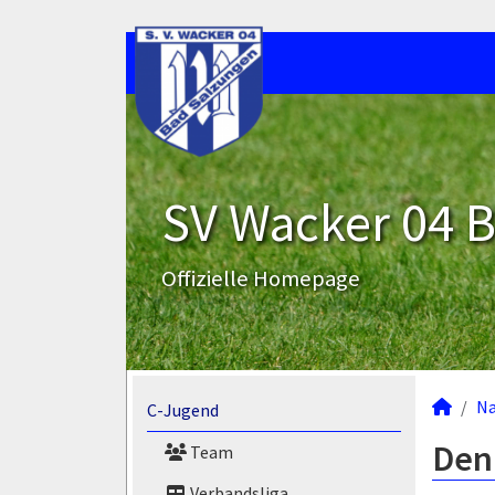
SV Wacker 04 B
Offizielle Homepage
N
C-Jugend
Deni
Team
Verbandsliga