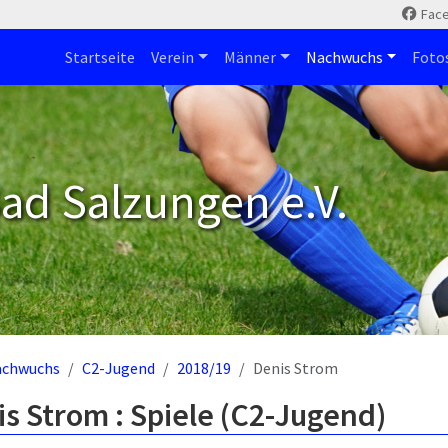
Fac
Startseite
Verein
Männer
Nachwuchs
Foto
ad Salzungen e.V.
achwuchs
C2-Jugend
2018/19
Denis Strom
s Strom : Spiele (C2-Jugend)