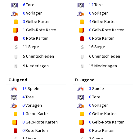
6
Tore
12
Tore
0
Vorlagen
0
Vorlagen
3
Gelbe Karten
4
Gelbe Karten
1
Gelb-Rote Karte
0
Gelb-Rote Karten
0
Rote Karten
0
Rote Karten
S
11 Siege
S
16 Siege
U
5 Unentschieden
U
6 Unentschieden
N
9 Niederlagen
N
15 Niederlagen
C-Jugend
D-Jugend
18
Spiele
3
Spiele
4
Tore
0
Tore
0
Vorlagen
0
Vorlagen
1
Gelbe Karte
0
Gelbe Karten
0
Gelb-Rote Karten
0
Gelb-Rote Karten
0
Rote Karten
0
Rote Karten
5 Siege
3 Siege