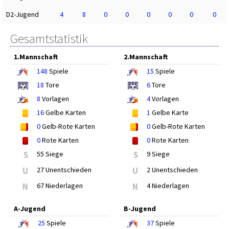
D2-Jugend
4
8
0
0
0
0
0
0
Gesamtstatistik
1.Mannschaft
2.Mannschaft
148
Spiele
15
Spiele
18
Tore
6
Tore
8
Vorlagen
4
Vorlagen
16
Gelbe Karten
1
Gelbe Karte
0
Gelb-Rote Karten
0
Gelb-Rote Karten
0
Rote Karten
0
Rote Karten
S
55 Siege
S
9 Siege
U
27 Unentschieden
U
2 Unentschieden
N
67 Niederlagen
N
4 Niederlagen
A-Jugend
B-Jugend
25
Spiele
37
Spiele