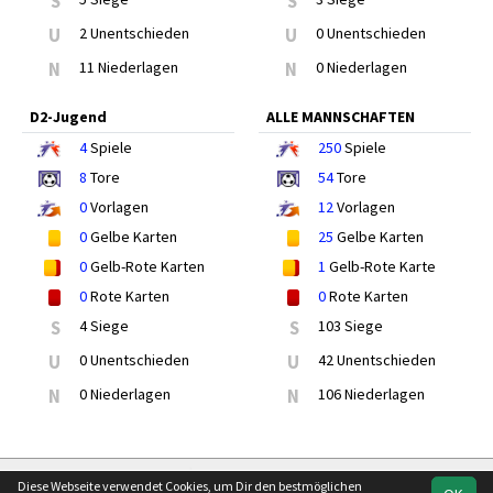
S
S
U
2 Unentschieden
U
0 Unentschieden
N
11 Niederlagen
N
0 Niederlagen
D2-Jugend
ALLE MANNSCHAFTEN
4
Spiele
250
Spiele
8
Tore
54
Tore
0
Vorlagen
12
Vorlagen
0
Gelbe Karten
25
Gelbe Karten
0
Gelb-Rote Karten
1
Gelb-Rote Karte
0
Rote Karten
0
Rote Karten
S
4 Siege
S
103 Siege
U
0 Unentschieden
U
42 Unentschieden
N
0 Niederlagen
N
106 Niederlagen
soccero.de
Diese Webseite verwendet Cookies, um Dir den bestmöglichen