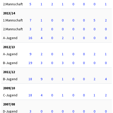
2.Mannschaft
5
1
2
1
0
0
0
1
2013/14
1.Mannschaft
7
1
0
0
0
0
5
2
2.Mannschaft
3
2
0
0
0
0
0
0
A-Jugend
16
4
0
2
1
0
0
0
2012/13
A-Jugend
9
2
0
1
0
0
2
1
B-Jugend
19
3
0
3
0
0
0
0
2011/12
B-Jugend
18
9
0
1
0
0
2
4
2009/10
C-Jugend
18
4
0
1
0
0
1
2
2007/08
D-Jugend
3
0
0
0
0
0
0
0