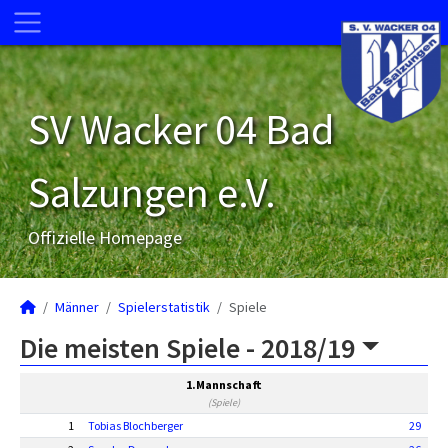
SV Wacker 04 Bad
Salzungen e.V.
Offizielle Homepage
Männer
Spielerstatistik
Spiele
Die meisten Spiele -
2018/19
1.Mannschaft
(Spiele)
1
Tobias Blochberger
29