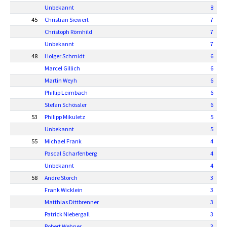
Unbekannt
8
45
Christian Siewert
7
Christoph Römhild
7
Unbekannt
7
48
Holger Schmidt
6
Marcel Gillich
6
Martin Weyh
6
Phillip Leimbach
6
Stefan Schössler
6
53
Philipp Mikuletz
5
Unbekannt
5
55
Michael Frank
4
Pascal Scharfenberg
4
Unbekannt
4
58
Andre Storch
3
Frank Wicklein
3
Matthias Dittbrenner
3
Patrick Niebergall
3
Robert Wehner
3