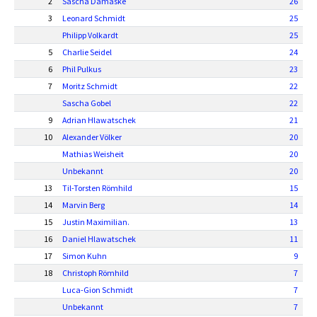
2
Sascha Damaske
26
3
Leonard Schmidt
25
Philipp Volkardt
25
5
Charlie Seidel
24
6
Phil Pulkus
23
7
Moritz Schmidt
22
Sascha Gobel
22
9
Adrian Hlawatschek
21
10
Alexander Völker
20
Mathias Weisheit
20
Unbekannt
20
13
Til-Torsten Römhild
15
14
Marvin Berg
14
15
Justin Maximilian.
13
16
Daniel Hlawatschek
11
17
Simon Kuhn
9
18
Christoph Römhild
7
Luca-Gion Schmidt
7
Unbekannt
7