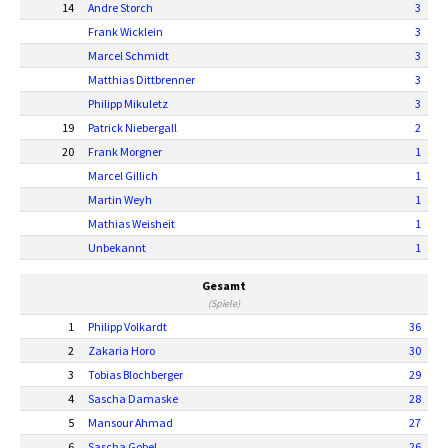
14
Andre Storch
3
Frank Wicklein
3
Marcel Schmidt
3
Matthias Dittbrenner
3
Philipp Mikuletz
3
19
Patrick Niebergall
2
20
Frank Morgner
1
Marcel Gillich
1
Martin Weyh
1
Mathias Weisheit
1
Unbekannt
1
Gesamt
(Spiele)
1
Philipp Volkardt
36
2
Zakaria Horo
30
3
Tobias Blochberger
29
4
Sascha Damaske
28
5
Mansour Ahmad
27
6
Sascha Gobel
26