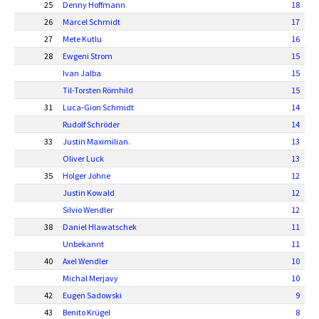
25
Denny Hoffmann
18
26
Marcel Schmidt
17
27
Mete Kutlu
16
28
Ewgeni Strom
15
Ivan Jalba
15
Til-Torsten Römhild
15
31
Luca-Gion Schmidt
14
Rudolf Schröder
14
33
Justin Maximilian.
13
Oliver Luck
13
35
Holger Johne
12
Justin Kowald
12
Silvio Wendler
12
38
Daniel Hlawatschek
11
Unbekannt
11
40
Axel Wendler
10
Michal Merjavy
10
42
Eugen Sadowski
9
43
Benito Krügel
8