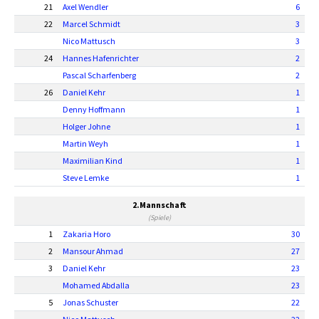
21
Axel Wendler
6
22
Marcel Schmidt
3
Nico Mattusch
3
24
Hannes Hafenrichter
2
Pascal Scharfenberg
2
26
Daniel Kehr
1
Denny Hoffmann
1
Holger Johne
1
Martin Weyh
1
Maximilian Kind
1
Steve Lemke
1
2.Mannschaft
(Spiele)
1
Zakaria Horo
30
2
Mansour Ahmad
27
3
Daniel Kehr
23
Mohamed Abdalla
23
5
Jonas Schuster
22