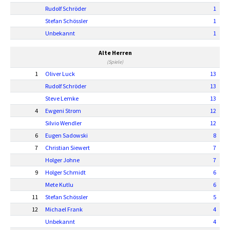
Rudolf Schröder
1
Stefan Schössler
1
Unbekannt
1
Alte Herren
(Spiele)
1
Oliver Luck
13
Rudolf Schröder
13
Steve Lemke
13
4
Ewgeni Strom
12
Silvio Wendler
12
6
Eugen Sadowski
8
7
Christian Siewert
7
Holger Johne
7
9
Holger Schmidt
6
Mete Kutlu
6
11
Stefan Schössler
5
12
Michael Frank
4
Unbekannt
4