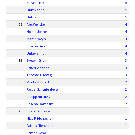
Steve Lemke
5
Unbekannt
5
Unbekannt
5
28
Axel Wendler
4
Holger Johne
4
Martin Weyh
4
Sascha Gobel
4
Unbekannt
4
33
Ewgeni Strom
3
Robert Wehner
3
Thomas Ludwig
3
36
Moritz Schmidt
2
Pascal Scharfenberg
2
Philipp Mikuletz
2
Sascha Damaske
2
40
Eugen Sadowski
1
Nico Pridonashvili
1
Patrick Niebergall
1
Roman Scholl
1