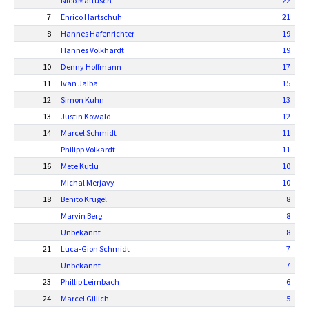
Nico Mattusch
22
7
Enrico Hartschuh
21
8
Hannes Hafenrichter
19
Hannes Volkhardt
19
10
Denny Hoffmann
17
11
Ivan Jalba
15
12
Simon Kuhn
13
13
Justin Kowald
12
14
Marcel Schmidt
11
Philipp Volkardt
11
16
Mete Kutlu
10
Michal Merjavy
10
18
Benito Krügel
8
Marvin Berg
8
Unbekannt
8
21
Luca-Gion Schmidt
7
Unbekannt
7
23
Phillip Leimbach
6
24
Marcel Gillich
5