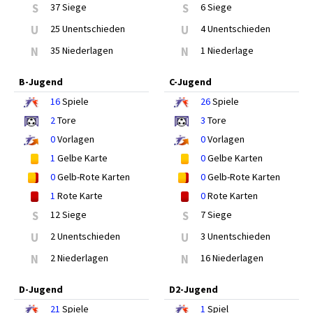
S
37 Siege
S
6 Siege
U
25 Unentschieden
U
4 Unentschieden
N
35 Niederlagen
N
1 Niederlage
B-Jugend
C-Jugend
16
Spiele
26
Spiele
2
Tore
3
Tore
0
Vorlagen
0
Vorlagen
1
Gelbe Karte
0
Gelbe Karten
0
Gelb-Rote Karten
0
Gelb-Rote Karten
1
Rote Karte
0
Rote Karten
S
12 Siege
S
7 Siege
U
2 Unentschieden
U
3 Unentschieden
N
2 Niederlagen
N
16 Niederlagen
D-Jugend
D2-Jugend
21
Spiele
1
Spiel