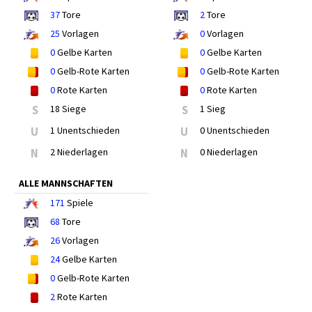
37
Tore
2
Tore
25
Vorlagen
0
Vorlagen
0
Gelbe Karten
0
Gelbe Karten
0
Gelb-Rote Karten
0
Gelb-Rote Karten
0
Rote Karten
0
Rote Karten
S
18 Siege
S
1 Sieg
U
1 Unentschieden
U
0 Unentschieden
N
2 Niederlagen
N
0 Niederlagen
ALLE MANNSCHAFTEN
171
Spiele
68
Tore
26
Vorlagen
24
Gelbe Karten
0
Gelb-Rote Karten
2
Rote Karten