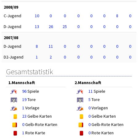
2008/09
C-Jugend
10
0
0
0
0
0
8
0
D-Jugend
13
26
25
0
0
0
0
0
2007/08
D-Jugend
8
11
0
0
0
0
0
0
D2-Jugend
1
2
0
0
0
0
0
0
Gesamtstatistik
1.Mannschaft
2.Mannschaft
96
Spiele
11
Spiele
19
Tore
5
Tore
1
Vorlage
0
Vorlagen
23
Gelbe Karten
0
Gelbe Karten
0
Gelb-Rote Karten
0
Gelb-Rote Karten
1
Rote Karte
0
Rote Karten