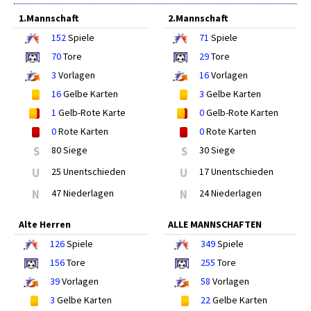
1.Mannschaft
2.Mannschaft
152
Spiele
71
Spiele
70
Tore
29
Tore
3
Vorlagen
16
Vorlagen
16
Gelbe Karten
3
Gelbe Karten
1
Gelb-Rote Karte
0
Gelb-Rote Karten
0
Rote Karten
0
Rote Karten
S
80 Siege
S
30 Siege
U
25 Unentschieden
U
17 Unentschieden
N
47 Niederlagen
N
24 Niederlagen
Alte Herren
ALLE MANNSCHAFTEN
126
Spiele
349
Spiele
156
Tore
255
Tore
39
Vorlagen
58
Vorlagen
3
Gelbe Karten
22
Gelbe Karten