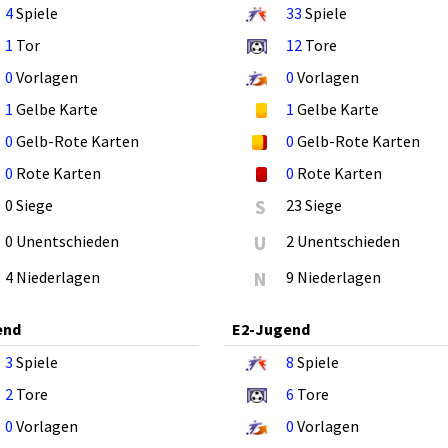
4
Spiele
33
Spiele
1
Tor
12
Tore
0
Vorlagen
0
Vorlagen
1
Gelbe Karte
1
Gelbe Karte
0
Gelb-Rote Karten
0
Gelb-Rote Karten
0
Rote Karten
0
Rote Karten
0 Siege
S
23 Siege
0 Unentschieden
U
2 Unentschieden
4 Niederlagen
N
9 Niederlagen
end
E2-Jugend
3
Spiele
8
Spiele
2
Tore
6
Tore
0
Vorlagen
0
Vorlagen