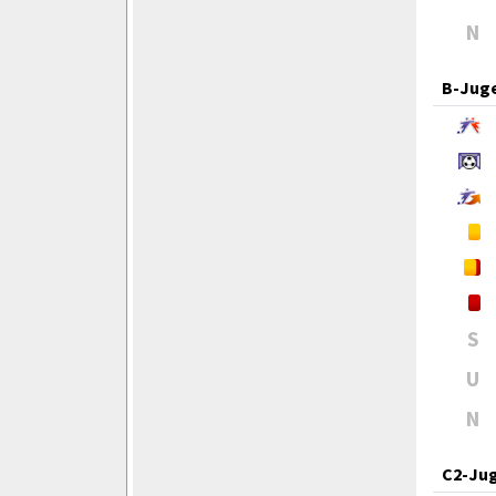
N
B-Jug
S
U
N
C2-Ju