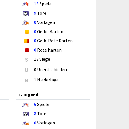
13
Spiele
9
Tore
0
Vorlagen
0
Gelbe Karten
0
Gelb-Rote Karten
0
Rote Karten
S
13 Siege
U
0 Unentschieden
N
1 Niederlage
F-Jugend
6
Spiele
8
Tore
0
Vorlagen