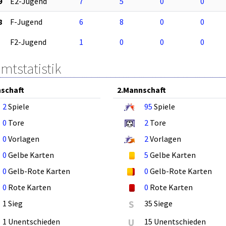
9
E2-Jugend
7
5
0
0
8
F-Jugend
6
8
0
0
F2-Jugend
1
0
0
0
mtstatistik
schaft
2.Mannschaft
2
Spiele
95
Spiele
0
Tore
2
Tore
0
Vorlagen
2
Vorlagen
0
Gelbe Karten
5
Gelbe Karten
0
Gelb-Rote Karten
0
Gelb-Rote Karten
0
Rote Karten
0
Rote Karten
1 Sieg
S
35 Siege
1 Unentschieden
U
15 Unentschieden