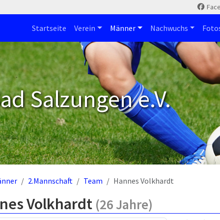
Fac
Startseite
Verein
Männer
Nachwuchs
Foto
ad Salzungen e.V.
änner
2.Mannschaft
Team
Hannes Volkhardt
nes Volkhardt
(26 Jahre)