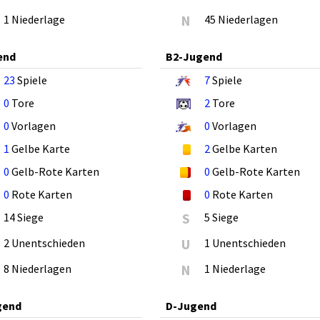
1 Niederlage
N
45 Niederlagen
end
B2-Jugend
23
Spiele
7
Spiele
0
Tore
2
Tore
0
Vorlagen
0
Vorlagen
1
Gelbe Karte
2
Gelbe Karten
0
Gelb-Rote Karten
0
Gelb-Rote Karten
0
Rote Karten
0
Rote Karten
14 Siege
S
5 Siege
2 Unentschieden
U
1 Unentschieden
8 Niederlagen
N
1 Niederlage
gend
D-Jugend