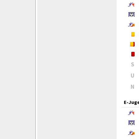
S
U
N
E-Jug