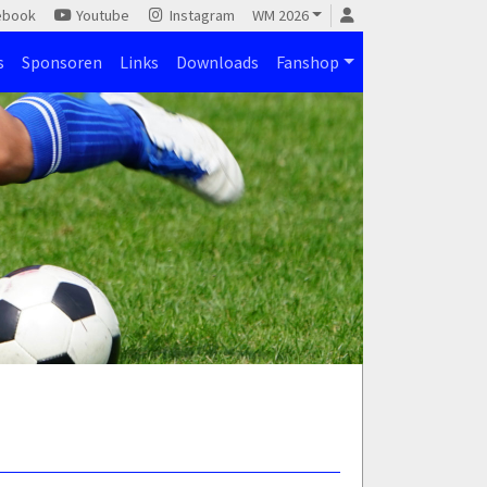
ebook
Youtube
Instagram
WM 2026
s
Sponsoren
Links
Downloads
Fanshop