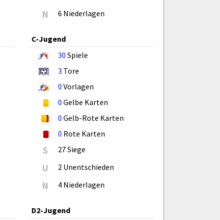
N
6 Niederlagen
C-Jugend
30
Spiele
3
Tore
0
Vorlagen
0
Gelbe Karten
0
Gelb-Rote Karten
0
Rote Karten
S
27 Siege
U
2 Unentschieden
N
4 Niederlagen
D2-Jugend