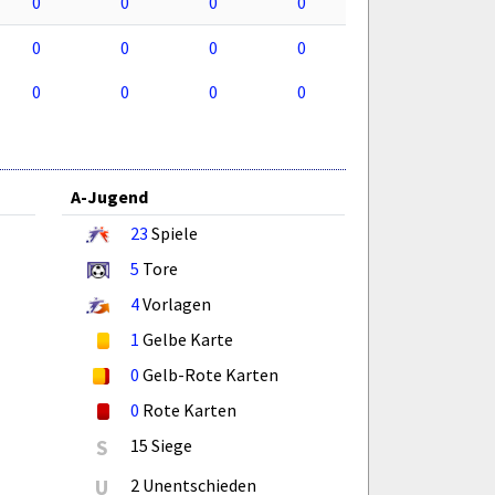
0
0
0
0
0
0
0
0
0
0
0
0
A-Jugend
23
Spiele
5
Tore
4
Vorlagen
1
Gelbe Karte
0
Gelb-Rote Karten
0
Rote Karten
S
15 Siege
U
2 Unentschieden