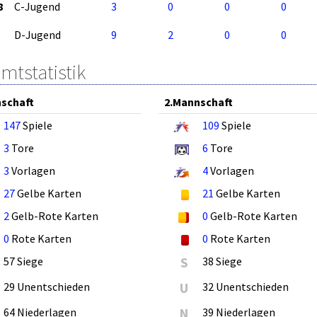
8
C-Jugend
3
0
0
0
D-Jugend
9
2
0
0
mtstatistik
schaft
2.Mannschaft
147
Spiele
109
Spiele
3
Tore
6
Tore
3
Vorlagen
4
Vorlagen
27
Gelbe Karten
21
Gelbe Karten
2
Gelb-Rote Karten
0
Gelb-Rote Karten
0
Rote Karten
0
Rote Karten
57 Siege
S
38 Siege
29 Unentschieden
U
32 Unentschieden
64 Niederlagen
N
39 Niederlagen