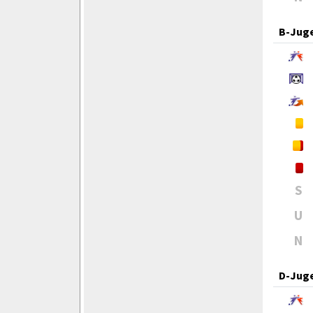
B-Jug
S
U
N
D-Jug