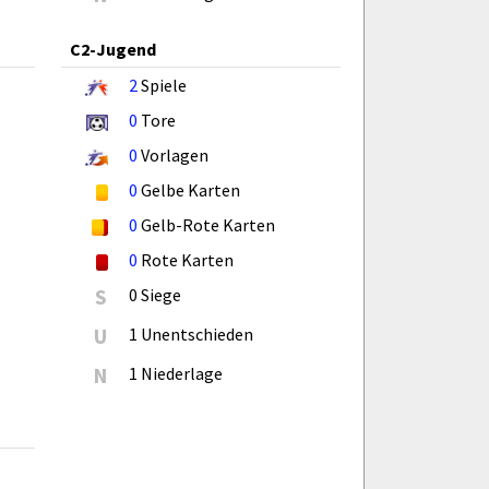
C2-Jugend
2
Spiele
0
Tore
0
Vorlagen
0
Gelbe Karten
0
Gelb-Rote Karten
0
Rote Karten
S
0 Siege
U
1 Unentschieden
N
1 Niederlage