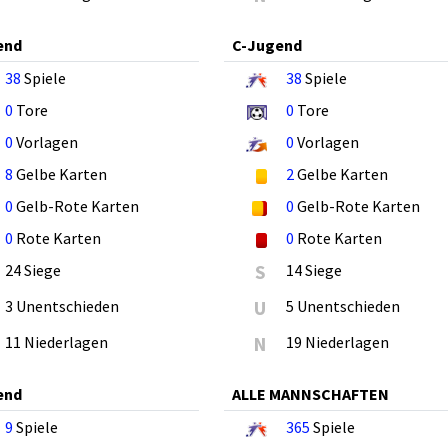
end
C-Jugend
38
Spiele
38
Spiele
0
Tore
0
Tore
0
Vorlagen
0
Vorlagen
8
Gelbe Karten
2
Gelbe Karten
0
Gelb-Rote Karten
0
Gelb-Rote Karten
0
Rote Karten
0
Rote Karten
24 Siege
S
14 Siege
3 Unentschieden
U
5 Unentschieden
11 Niederlagen
N
19 Niederlagen
end
ALLE MANNSCHAFTEN
9
Spiele
365
Spiele