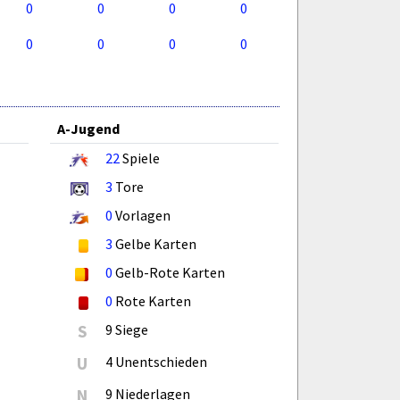
0
0
0
0
0
0
0
0
A-Jugend
22
Spiele
3
Tore
0
Vorlagen
3
Gelbe Karten
0
Gelb-Rote Karten
0
Rote Karten
S
9 Siege
U
4 Unentschieden
N
9 Niederlagen