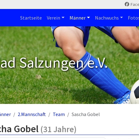
Fac
Startseite
Verein
Männer
Nachwuchs
Foto
ad Salzungen e.V.
änner
2.Mannschaft
Team
Sascha Gobel
cha Gobel
(31 Jahre)