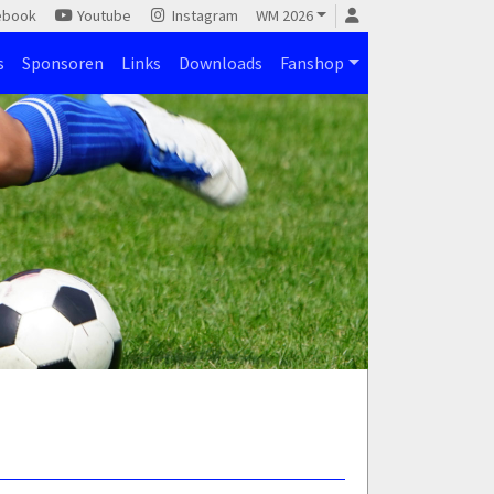
ebook
Youtube
Instagram
WM 2026
s
Sponsoren
Links
Downloads
Fanshop