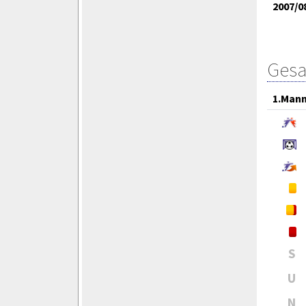
2007/0
Gesa
1.Mann
S
U
N