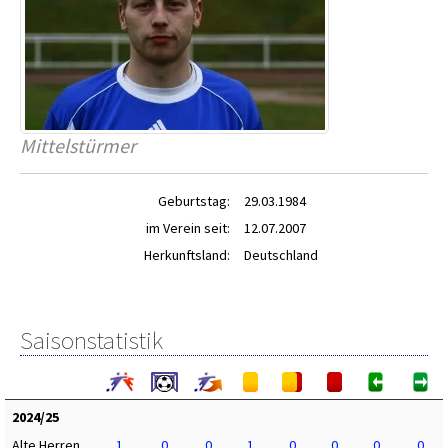
Mittelstürmer
Geburtstag:
29.03.1984
im Verein seit:
12.07.2007
Herkunftsland:
Deutschland
Saisonstatistik
2024/25
Alte Herren
1
0
0
1
0
0
0
0