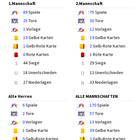
1.Mannschaft
2.Mannschaft
89
Spiele
75
Spiele
25
Tore
30
Tore
1
Vorlage
12
Vorlagen
19
Gelbe Karten
19
Gelbe Karten
1
Gelb-Rote Karte
2
Gelb-Rote Karten
0
Rote Karten
1
Rote Karte
S
44 Siege
S
29 Siege
U
18 Unentschieden
U
13 Unentschieden
N
27 Niederlagen
N
33 Niederlagen
Alte Herren
ALLE MANNSCHAFTEN
6
Spiele
170
Spiele
2
Tore
57
Tore
0
Vorlagen
13
Vorlagen
1
Gelbe Karte
39
Gelbe Karten
0
Gelb-Rote Karten
3
Gelb-Rote Karten