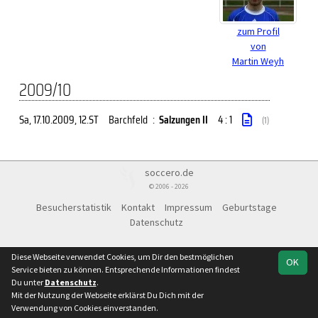
zum Profil
von
Martin Weyh
2009/10
Sa, 17.10.2009
, 12.ST
Barchfeld
:
Salzungen II
4 : 1
(1)
soccero.de
© 2006 - 2026
Besucherstatistik
Kontakt
Impressum
Geburtstage
Datenschutz
Diese Webseite verwendet Cookies, um Dir den bestmöglichen
OK
Service bieten zu können. Entsprechende Informationen findest
Du unter
Datenschutz
.
Mit der Nutzung der Webseite erklärst Du Dich mit der
Verwendung von Cookies einverstanden.