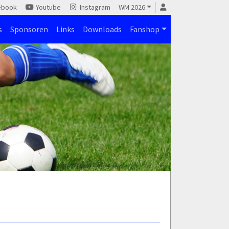
ebook
Youtube
Instagram
WM 2026
s
Sponsoren
Links
Downloads
Fanshop