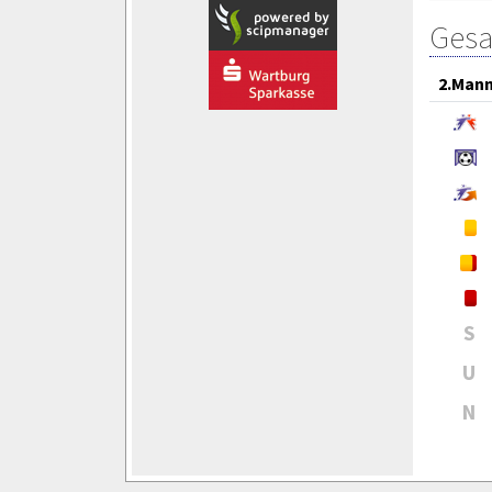
Gesa
2.Mann
S
U
N