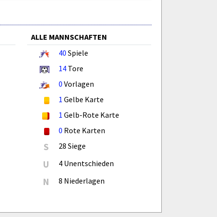
ALLE MANNSCHAFTEN
40
Spiele
14
Tore
0
Vorlagen
1
Gelbe Karte
1
Gelb-Rote Karte
0
Rote Karten
S
28 Siege
U
4 Unentschieden
N
8 Niederlagen