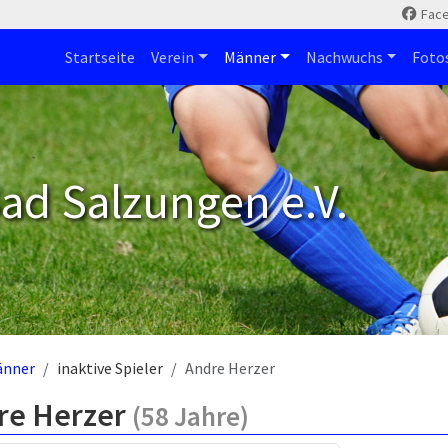
Fac
Startseite
Verein
Männer
Nachwuchs
Foto
ad Salzungen e.V.
änner
inaktive Spieler
Andre Herzer
re Herzer
(58 Jahre)