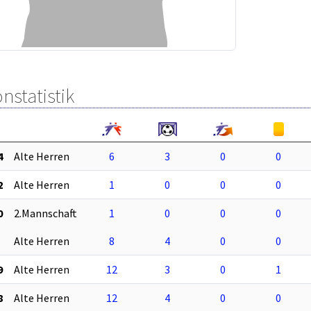
nstatistik
4
Alte Herren
6
3
0
0
2
Alte Herren
1
0
0
0
0
2.Mannschaft
1
0
0
0
Alte Herren
8
4
0
0
9
Alte Herren
12
3
0
1
8
Alte Herren
12
4
0
0