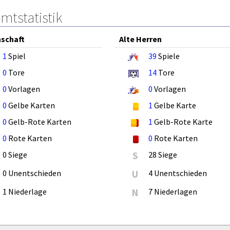
mtstatistik
schaft
Alte Herren
1
Spiel
39
Spiele
0
Tore
14
Tore
0
Vorlagen
0
Vorlagen
0
Gelbe Karten
1
Gelbe Karte
0
Gelb-Rote Karten
1
Gelb-Rote Karte
0
Rote Karten
0
Rote Karten
0 Siege
S
28 Siege
0 Unentschieden
U
4 Unentschieden
1 Niederlage
N
7 Niederlagen