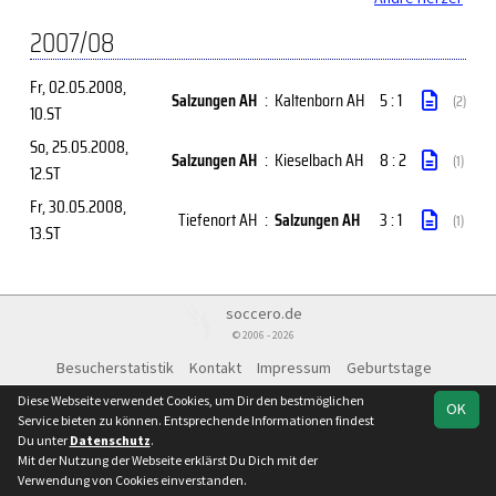
2007/08
Fr, 02.05.2008
,
Salzungen AH
:
Kaltenborn AH
5 : 1
(2)
10.ST
So, 25.05.2008
,
Salzungen AH
:
Kieselbach AH
8 : 2
(1)
12.ST
Fr, 30.05.2008
,
Tiefenort AH
:
Salzungen AH
3 : 1
(1)
13.ST
soccero.de
© 2006 - 2026
Besucherstatistik
Kontakt
Impressum
Geburtstage
Datenschutz
Diese Webseite verwendet Cookies, um Dir den bestmöglichen
OK
Service bieten zu können. Entsprechende Informationen findest
Du unter
Datenschutz
.
Mit der Nutzung der Webseite erklärst Du Dich mit der
Verwendung von Cookies einverstanden.