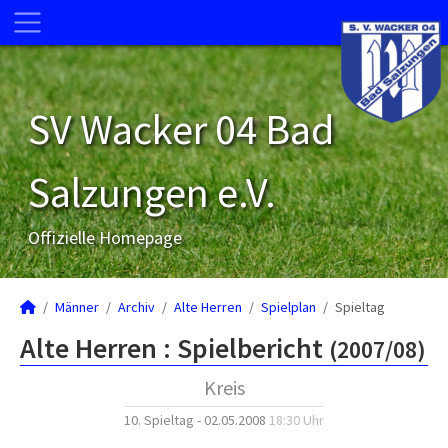
SV Wacker 04 Bad
Salzungen e.V.
Offizielle Homepage
Männer
Archiv
Alte Herren
Spielplan
Spieltag
Alte Herren :
Spielbericht
(2007/08)
Kreis
10. Spieltag - 02.05.2008
18:30 Uhr