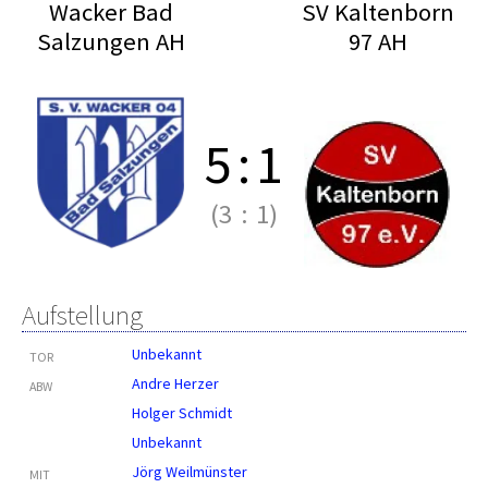
Wacker Bad
SV Kaltenborn
Salzungen AH
97 AH
5
:
1
(3
:
1)
Aufstellung
Unbekannt
TOR
Andre Herzer
ABW
Holger Schmidt
Unbekannt
Jörg Weilmünster
MIT