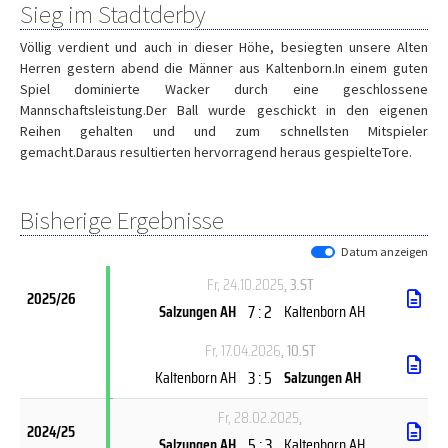
Sieg im Stadtderby
Völlig verdient und auch in dieser Höhe, besiegten unsere Alten
Herren gestern abend die Männer aus Kaltenborn.In einem guten
Spiel dominierte Wacker durch eine geschlossene
Mannschaftsleistung.Der Ball wurde geschickt in den eigenen
Reihen gehalten und und zum schnellsten Mitspieler
gemacht.Daraus resultierten hervorragend heraus gespielteTore.
Bisherige Ergebnisse
Datum anzeigen
Fr, 24.10.2025
, 3.ST
2025/26
7 : 2
Salzungen AH
Kaltenborn AH
Fr, 17.04.2026
, 10.ST
3 : 5
Kaltenborn AH
Salzungen AH
Fr, 28.02.2025
,
2024/25
5 : 3
Salzungen AH
Kaltenborn AH