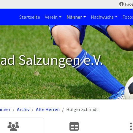
Fac
Startseite
Verein
Männer
Nachwuchs
Foto
ad Salzungen e.V.
änner
Archiv
Alte Herren
Holger Schmidt