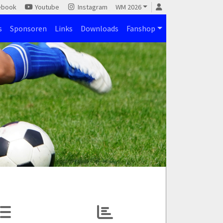
ebook
Youtube
Instagram
WM 2026
s
Sponsoren
Links
Downloads
Fanshop