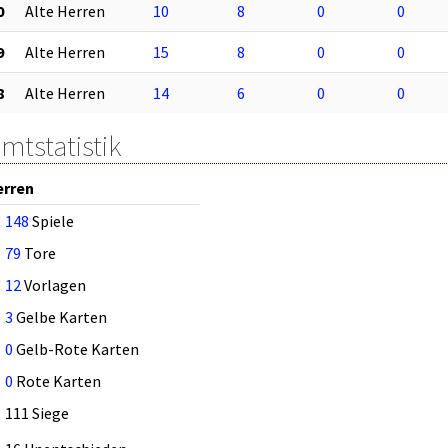
0
Alte Herren
10
8
0
0
9
Alte Herren
15
8
0
0
8
Alte Herren
14
6
0
0
mtstatistik
erren
148
Spiele
79
Tore
12
Vorlagen
3
Gelbe Karten
0
Gelb-Rote Karten
0
Rote Karten
111 Siege