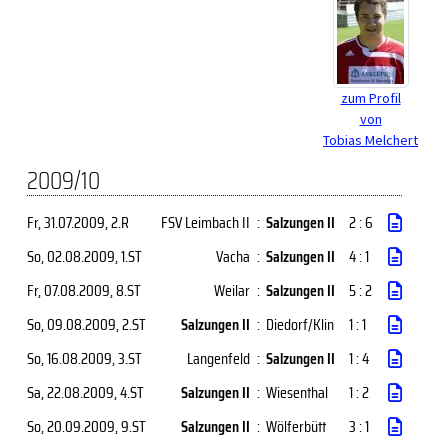
zum Profil
von
Tobias Melchert
2009/10
Fr, 31.07.2009
, 2.R
FSV Leimbach II
:
Salzungen II
2 : 6
So, 02.08.2009
, 1.ST
Vacha
:
Salzungen II
4 : 1
Fr, 07.08.2009
, 8.ST
Weilar
:
Salzungen II
5 : 2
So, 09.08.2009
, 2.ST
Salzungen II
:
Diedorf/Klin
1 : 1
So, 16.08.2009
, 3.ST
Langenfeld
:
Salzungen II
1 : 4
Sa, 22.08.2009
, 4.ST
Salzungen II
:
Wiesenthal
1 : 2
So, 20.09.2009
, 9.ST
Salzungen II
:
Wölferbütt
3 : 1