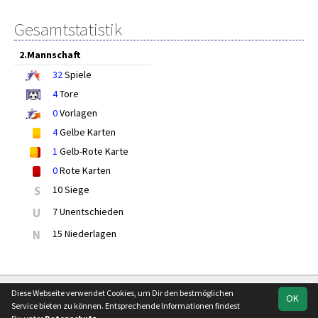
Gesamtstatistik
2.Mannschaft
32
Spiele
4
Tore
0
Vorlagen
4
Gelbe Karten
1
Gelb-Rote Karte
0
Rote Karten
S
10 Siege
U
7 Unentschieden
N
15 Niederlagen
soccero.de
Diese Webseite verwendet Cookies, um Dir den bestmöglichen
OK
© 2006 - 2026
Service bieten zu können. Entsprechende Informationen findest