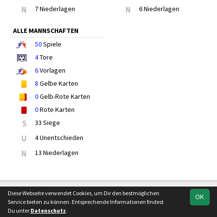
N
7 Niederlagen
N
6 Niederlagen
ALLE MANNSCHAFTEN
50
Spiele
4
Tore
6
Vorlagen
8
Gelbe Karten
0
Gelb-Rote Karten
0
Rote Karten
S
33 Siege
U
4 Unentschieden
N
13 Niederlagen
soccero.de
Diese Webseite verwendet Cookies, um Dir den bestmöglichen
OK
© 2006 - 2026
Service bieten zu können. Entsprechende Informationen findest
Du unter
Datenschutz
.
Besucherstatistik
Kontakt
Impressum
Geburtstage