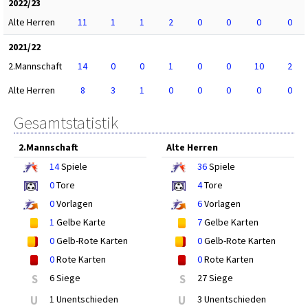
2022/23
Alte Herren
11
1
1
2
0
0
0
0
2021/22
2.Mannschaft
14
0
0
1
0
0
10
2
Alte Herren
8
3
1
0
0
0
0
0
Gesamtstatistik
2.Mannschaft
Alte Herren
14
Spiele
36
Spiele
0
Tore
4
Tore
0
Vorlagen
6
Vorlagen
1
Gelbe Karte
7
Gelbe Karten
0
Gelb-Rote Karten
0
Gelb-Rote Karten
0
Rote Karten
0
Rote Karten
S
6 Siege
S
27 Siege
U
1 Unentschieden
U
3 Unentschieden