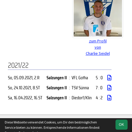
zum Profil
von
Charlie Seidel
2021/22
So, 05.09.2021
, 2.R
Salzungen II
:
VFL Gotha
5 : 0
So, 24.10.2021
, 8.ST
Salzungen II
:
TSV Sünna
7 : 0
Sa, 16.04.2022
, 16.ST
Salzungen II
:
Diedorf/Klin
4 : 2
soccero.de
Diese Webseite verwendet Cookies, um Dir den bestmöglichen
OK
© 2006 - 2026
Service bieten zu können. Entsprechende Informationen findest