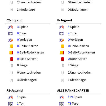
U
2 Unentschieden
U
0 Unentschieden
N
1 Niederlage
N
0 Niederlagen
E2-Jugend
F-Jugend
4
Spiele
5
Spiele
0
Tore
4
Tore
0
Vorlagen
0
Vorlagen
0
Gelbe Karten
0
Gelbe Karten
0
Gelb-Rote Karten
0
Gelb-Rote Karten
0
Rote Karten
0
Rote Karten
S
0 Siege
S
2 Siege
U
0 Unentschieden
U
2 Unentschieden
N
4 Niederlagen
N
1 Niederlage
F2-Jugend
ALLE MANNSCHAFTEN
1
Spiel
139
Spiele
1
Tor
73
Tore