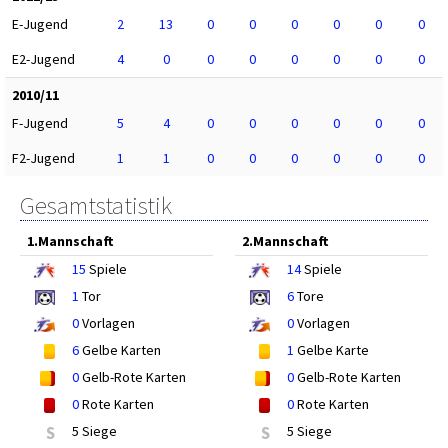
E-Jugend
2
13
0
0
0
0
0
0
E2-Jugend
4
0
0
0
0
0
0
0
2010/11
F-Jugend
5
4
0
0
0
0
0
0
F2-Jugend
1
1
0
0
0
0
0
0
Gesamtstatistik
1.Mannschaft
2.Mannschaft
15
Spiele
14
Spiele
1
Tor
6
Tore
0
Vorlagen
0
Vorlagen
6
Gelbe Karten
1
Gelbe Karte
0
Gelb-Rote Karten
0
Gelb-Rote Karten
0
Rote Karten
0
Rote Karten
S
5 Siege
S
5 Siege