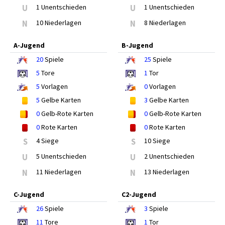
U
1 Unentschieden
U
1 Unentschieden
N
10 Niederlagen
N
8 Niederlagen
A-Jugend
B-Jugend
20
Spiele
25
Spiele
5
Tore
1
Tor
5
Vorlagen
0
Vorlagen
5
Gelbe Karten
3
Gelbe Karten
0
Gelb-Rote Karten
0
Gelb-Rote Karten
0
Rote Karten
0
Rote Karten
S
4 Siege
S
10 Siege
U
5 Unentschieden
U
2 Unentschieden
N
11 Niederlagen
N
13 Niederlagen
C-Jugend
C2-Jugend
26
Spiele
3
Spiele
11
Tore
1
Tor