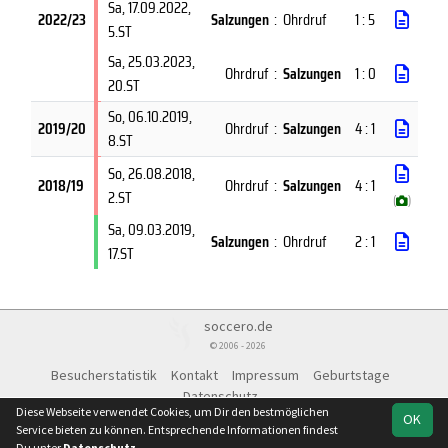
Sa, 17.09.2022
,
2022/23
Salzungen
:
Ohrdruf
1 : 5
5.ST
Sa, 25.03.2023
,
Ohrdruf
:
Salzungen
1 : 0
20.ST
So, 06.10.2019
,
2019/20
Ohrdruf
:
Salzungen
4 : 1
8.ST
So, 26.08.2018
,
2018/19
Ohrdruf
:
Salzungen
4 : 1
2.ST
(
)
Sa, 09.03.2019
,
Salzungen
:
Ohrdruf
2 : 1
17.ST
soccero.de
© 2006 - 2026
Besucherstatistik
Kontakt
Impressum
Geburtstage
Datenschutz
Diese Webseite verwendet Cookies, um Dir den bestmöglichen
OK
Service bieten zu können. Entsprechende Informationen findest
Du unter
Datenschutz
.