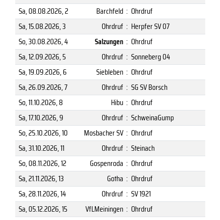
Sa, 08.08.2026
, 2
Barchfeld
:
Ohrdruf
Sa, 15.08.2026
, 3
Ohrdruf
:
Herpfer SV 07
So, 30.08.2026
, 4
Salzungen
:
Ohrdruf
Sa, 12.09.2026
, 5
Ohrdruf
:
Sonneberg 04
Sa, 19.09.2026
, 6
Siebleben
:
Ohrdruf
Sa, 26.09.2026
, 7
Ohrdruf
:
SG SV Borsch
So, 11.10.2026
, 8
Hibu
:
Ohrdruf
Sa, 17.10.2026
, 9
Ohrdruf
:
SchweinaGump
So, 25.10.2026
, 10
Mosbacher SV
:
Ohrdruf
Sa, 31.10.2026
, 11
Ohrdruf
:
Steinach
So, 08.11.2026
, 12
Gospenroda
:
Ohrdruf
Sa, 21.11.2026
, 13
Gotha
:
Ohrdruf
Sa, 28.11.2026
, 14
Ohrdruf
:
SV 1921
Sa, 05.12.2026
, 15
VfLMeiningen
:
Ohrdruf