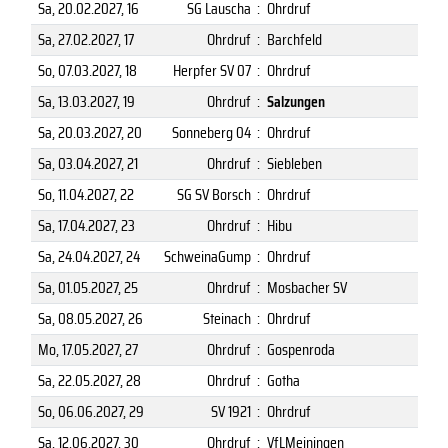
Sa, 20.02.2027
, 16
SG Lauscha
:
Ohrdruf
Sa, 27.02.2027
, 17
Ohrdruf
:
Barchfeld
So, 07.03.2027
, 18
Herpfer SV 07
:
Ohrdruf
Sa, 13.03.2027
, 19
Ohrdruf
:
Salzungen
Sa, 20.03.2027
, 20
Sonneberg 04
:
Ohrdruf
Sa, 03.04.2027
, 21
Ohrdruf
:
Siebleben
So, 11.04.2027
, 22
SG SV Borsch
:
Ohrdruf
Sa, 17.04.2027
, 23
Ohrdruf
:
Hibu
Sa, 24.04.2027
, 24
SchweinaGump
:
Ohrdruf
Sa, 01.05.2027
, 25
Ohrdruf
:
Mosbacher SV
Sa, 08.05.2027
, 26
Steinach
:
Ohrdruf
Mo, 17.05.2027
, 27
Ohrdruf
:
Gospenroda
Sa, 22.05.2027
, 28
Ohrdruf
:
Gotha
So, 06.06.2027
, 29
SV 1921
:
Ohrdruf
Sa, 12.06.2027
, 30
Ohrdruf
:
VfLMeiningen