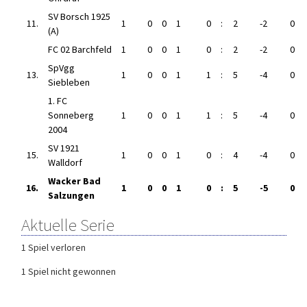
SV Borsch 1925
11.
1
0
0
1
0
:
2
-2
0
(A)
FC 02 Barchfeld
1
0
0
1
0
:
2
-2
0
SpVgg
13.
1
0
0
1
1
:
5
-4
0
Siebleben
1. FC
Sonneberg
1
0
0
1
1
:
5
-4
0
2004
SV 1921
15.
1
0
0
1
0
:
4
-4
0
Walldorf
Wacker Bad
16.
1
0
0
1
0
:
5
-5
0
Salzungen
Aktuelle Serie
1 Spiel verloren
1 Spiel nicht gewonnen