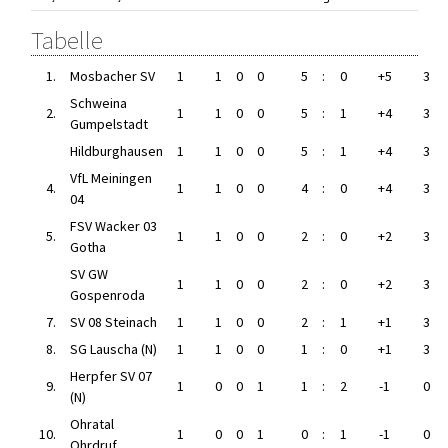
Tabelle
1.
Mosbacher SV
1
1
0
0
5
:
0
+5
3
Schweina
2.
1
1
0
0
5
:
1
+4
3
Gumpelstadt
Hildburghausen
1
1
0
0
5
:
1
+4
3
VfL Meiningen
4.
1
1
0
0
4
:
0
+4
3
04
FSV Wacker 03
5.
1
1
0
0
2
:
0
+2
3
Gotha
SV GW
1
1
0
0
2
:
0
+2
3
Gospenroda
7.
SV 08 Steinach
1
1
0
0
2
:
1
+1
3
8.
SG Lauscha (N)
1
1
0
0
1
:
0
+1
3
Herpfer SV 07
9.
1
0
0
1
1
:
2
-1
0
(N)
Ohratal
10.
1
0
0
1
0
:
1
-1
0
Ohrdruf