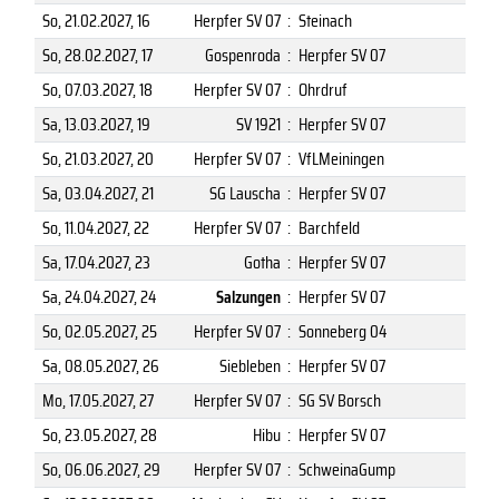
So, 21.02.2027
, 16
Herpfer SV 07
:
Steinach
So, 28.02.2027
, 17
Gospenroda
:
Herpfer SV 07
So, 07.03.2027
, 18
Herpfer SV 07
:
Ohrdruf
Sa, 13.03.2027
, 19
SV 1921
:
Herpfer SV 07
So, 21.03.2027
, 20
Herpfer SV 07
:
VfLMeiningen
Sa, 03.04.2027
, 21
SG Lauscha
:
Herpfer SV 07
So, 11.04.2027
, 22
Herpfer SV 07
:
Barchfeld
Sa, 17.04.2027
, 23
Gotha
:
Herpfer SV 07
Sa, 24.04.2027
, 24
Salzungen
:
Herpfer SV 07
So, 02.05.2027
, 25
Herpfer SV 07
:
Sonneberg 04
Sa, 08.05.2027
, 26
Siebleben
:
Herpfer SV 07
Mo, 17.05.2027
, 27
Herpfer SV 07
:
SG SV Borsch
So, 23.05.2027
, 28
Hibu
:
Herpfer SV 07
So, 06.06.2027
, 29
Herpfer SV 07
:
SchweinaGump