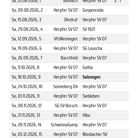
Sa, 01.08.2026
, 1
Steinach
:
Herpfer SV 07
2 : 1
So, 09.08.2026
, 2
Herpfer SV 07
:
Gospenroda
Sa, 15.08.2026
, 3
Ohrdruf
:
Herpfer SV 07
Sa, 29.08.2026
, 4
Herpfer SV 07
:
SV 1921
Sa, 12.09.2026
, 5
VfLMeiningen
:
Herpfer SV 07
Sa, 19.09.2026
, 6
Herpfer SV 07
:
SG Lauscha
Sa, 26.09.2026
, 7
Barchfeld
:
Herpfer SV 07
So, 11.10.2026
, 8
Herpfer SV 07
:
Gotha
So, 18.10.2026
, 9
Herpfer SV 07
:
Salzungen
Sa, 24.10.2026
, 10
Sonneberg 04
:
Herpfer SV 07
So, 01.11.2026
, 11
Herpfer SV 07
:
Siebleben
So, 08.11.2026
, 12
SG SV Borsch
:
Herpfer SV 07
Sa, 21.11.2026
, 13
Herpfer SV 07
:
Hibu
Sa, 28.11.2026
, 14
SchweinaGump
:
Herpfer SV 07
Sa, 05.12.2026
, 15
Herpfer SV 07
:
Mosbacher SV