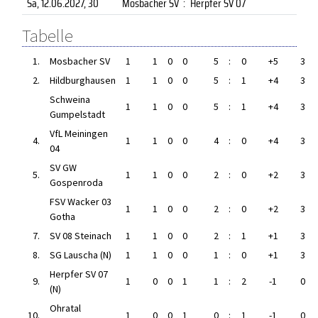
Sa, 12.06.2027
, 30
Mosbacher SV
:
Herpfer SV 07
Tabelle
1.
Mosbacher SV
1
1
0
0
5
:
0
+5
3
2.
Hildburghausen
1
1
0
0
5
:
1
+4
3
Schweina
1
1
0
0
5
:
1
+4
3
Gumpelstadt
VfL Meiningen
4.
1
1
0
0
4
:
0
+4
3
04
SV GW
5.
1
1
0
0
2
:
0
+2
3
Gospenroda
FSV Wacker 03
1
1
0
0
2
:
0
+2
3
Gotha
7.
SV 08 Steinach
1
1
0
0
2
:
1
+1
3
8.
SG Lauscha (N)
1
1
0
0
1
:
0
+1
3
Herpfer SV 07
9.
1
0
0
1
1
:
2
-1
0
(N)
Ohratal
10.
1
0
0
1
0
:
1
-1
0