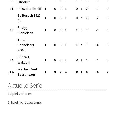
Ohrdruf
11.
FC 02 Barchfeld
1
0
0
1
0
:
2
-2
0
SV Borsch 1925
1
0
0
1
0
:
2
-2
0
(A)
SpVgg
13.
1
0
0
1
1
:
5
-4
0
Siebleben
1. FC
Sonneberg
1
0
0
1
1
:
5
-4
0
2004
SV 1921
15.
1
0
0
1
0
:
4
-4
0
Walldorf
Wacker Bad
16.
1
0
0
1
0
:
5
-5
0
Salzungen
Aktuelle Serie
1 Spiel verloren
1 Spiel nicht gewonnen