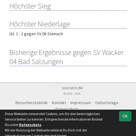
Höchster Sieg
Höchster Niederlage
(A) 1 : 2 gegen SV 08 Steinach
Bisherige Ergebnisse gegen SV Wacker
04 Bad Salzungen
soccero.de
© 2006 - 2026
Besucherstatistik
Kontakt
Impressum
Geburtstage
Datenschutz
Diese Webseite verwendet Cookies, um Dir den bestmöglichen
OK
Service bieten zu können. Entsprechende Informationen findest
Du unter
Datenschutz
.
Mit der Nutzung der Webseite erklärst Du Dich mit der
Team
Landesklasse
Spielplan
Statistik
Verwendung von Cookies einverstanden.