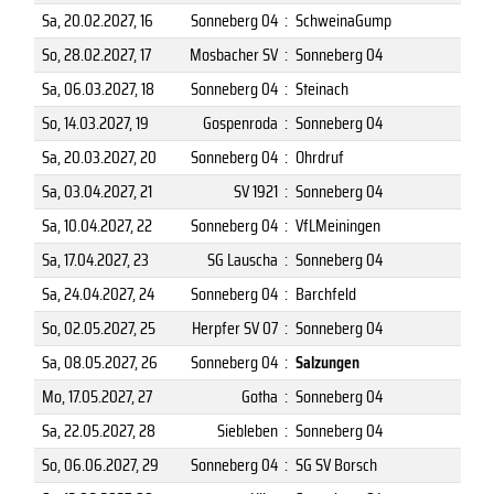
Sa, 20.02.2027
, 16
Sonneberg 04
:
SchweinaGump
So, 28.02.2027
, 17
Mosbacher SV
:
Sonneberg 04
Sa, 06.03.2027
, 18
Sonneberg 04
:
Steinach
So, 14.03.2027
, 19
Gospenroda
:
Sonneberg 04
Sa, 20.03.2027
, 20
Sonneberg 04
:
Ohrdruf
Sa, 03.04.2027
, 21
SV 1921
:
Sonneberg 04
Sa, 10.04.2027
, 22
Sonneberg 04
:
VfLMeiningen
Sa, 17.04.2027
, 23
SG Lauscha
:
Sonneberg 04
Sa, 24.04.2027
, 24
Sonneberg 04
:
Barchfeld
So, 02.05.2027
, 25
Herpfer SV 07
:
Sonneberg 04
Sa, 08.05.2027
, 26
Sonneberg 04
:
Salzungen
Mo, 17.05.2027
, 27
Gotha
:
Sonneberg 04
Sa, 22.05.2027
, 28
Siebleben
:
Sonneberg 04
So, 06.06.2027
, 29
Sonneberg 04
:
SG SV Borsch