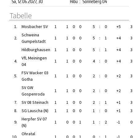
Sa, 12.06.2027
, 30
Hibu
:
Sonneberg 04
Tabelle
1.
Mosbacher SV
1
1
0
0
5
:
0
+5
3
Schweina
2.
1
1
0
0
5
:
1
+4
3
Gumpelstadt
Hildburghausen
1
1
0
0
5
:
1
+4
3
VfL Meiningen
4.
1
1
0
0
4
:
0
+4
3
04
FSV Wacker 03
5.
1
1
0
0
2
:
0
+2
3
Gotha
SV GW
1
1
0
0
2
:
0
+2
3
Gospenroda
7.
SV 08 Steinach
1
1
0
0
2
:
1
+1
3
8.
SG Lauscha (N)
1
1
0
0
1
:
0
+1
3
Herpfer SV 07
9.
1
0
0
1
1
:
2
-1
0
(N)
Ohratal
10.
1
0
0
1
0
:
1
-1
0