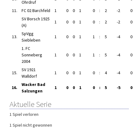
Ohrdruf
11.
FC 02 Barchfeld
1
0
0
1
0
:
2
-2
0
SV Borsch 1925
1
0
0
1
0
:
2
-2
0
(A)
SpVgg
13.
1
0
0
1
1
:
5
-4
0
Siebleben
1. FC
Sonneberg
1
0
0
1
1
:
5
-4
0
2004
SV 1921
15.
1
0
0
1
0
:
4
-4
0
Walldorf
Wacker Bad
16.
1
0
0
1
0
:
5
-5
0
Salzungen
Aktuelle Serie
1 Spiel verloren
1 Spiel nicht gewonnen