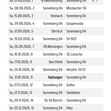
Sa, 01.08.2026
, 1
SchweinaGump
:
Sonneberg 04
5 : 1
Sa, 08.08.2026
, 2
Sonneberg 04
:
Mosbacher SV
Sa, 15.08.2026
, 3
Steinach
:
Sonneberg 04
Sa, 29.08.2026
, 4
Sonneberg 04
:
Gospenroda
Sa, 12.09.2026
, 5
Ohrdruf
:
Sonneberg 04
Sa, 19.09.2026
, 6
Sonneberg 04
:
SV 1921
Sa, 26.09.2026
, 7
VfLMeiningen
:
Sonneberg 04
Sa, 10.10.2026
, 8
Sonneberg 04
:
SG Lauscha
Sa, 17.10.2026
, 9
Barchfeld
:
Sonneberg 04
Sa, 24.10.2026
, 10
Sonneberg 04
:
Herpfer SV 07
Sa, 31.10.2026
, 11
Salzungen
:
Sonneberg 04
Sa, 07.11.2026
, 12
Sonneberg 04
:
Gotha
Sa, 21.11.2026
, 13
Sonneberg 04
:
Siebleben
So, 29.11.2026
, 14
SG SV Borsch
:
Sonneberg 04
Sa, 05.12.2026
, 15
Sonneberg 04
:
Hibu