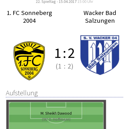
22. Spieltag - 15.04.2017
15:00 Uhr
1. FC Sonneberg
Wacker Bad
2004
Salzungen
1
:
2
(1
:
2)
Aufstellung
M. Sheikh Dawood
(90' D. Hoffmann)