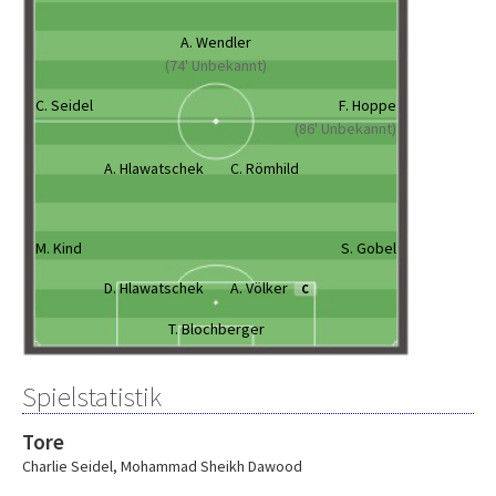
A. Wendler
(74' Unbekannt)
C. Seidel
F. Hoppe
(86' Unbekannt)
A. Hlawatschek
C. Römhild
M. Kind
S. Gobel
D. Hlawatschek
A. Völker
C
T. Blochberger
Spielstatistik
Tore
Charlie Seidel
,
Mohammad Sheikh Dawood