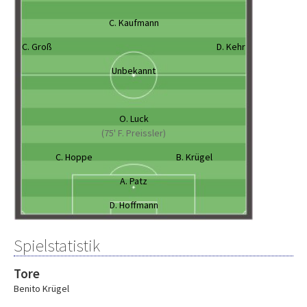
C. Kaufmann
C. Groß
D. Kehr
Unbekannt
O. Luck
(75' F. Preissler)
C. Hoppe
B. Krügel
A. Patz
D. Hoffmann
Spielstatistik
Tore
Benito Krügel