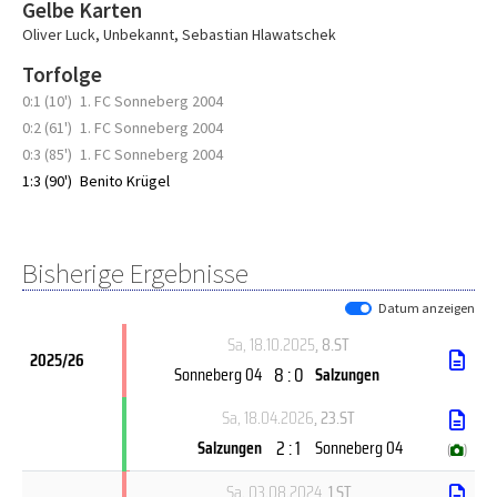
Gelbe Karten
Oliver Luck
,
Unbekannt
,
Sebastian Hlawatschek
Torfolge
0:1 (10')
1. FC Sonneberg 2004
0:2 (61')
1. FC Sonneberg 2004
0:3 (85')
1. FC Sonneberg 2004
1:3 (90')
Benito Krügel
Bisherige Ergebnisse
Datum anzeigen
Sa, 18.10.2025
, 8.ST
2025/26
8 : 0
Sonneberg 04
Salzungen
Sa, 18.04.2026
, 23.ST
2 : 1
Salzungen
Sonneberg 04
(
)
Sa, 03.08.2024
, 1.ST