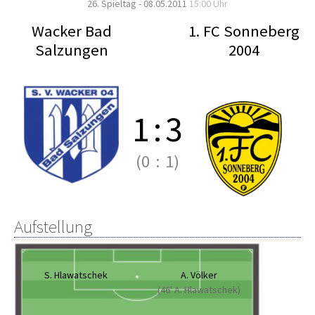
26. Spieltag - 08.05.2011
15:00 Uhr
Wacker Bad
1. FC Sonneberg
Salzungen
2004
1
:
3
(0
:
1)
Aufstellung
S. Hlawatschek
A. Völker
(46' A. Hlawatschek)