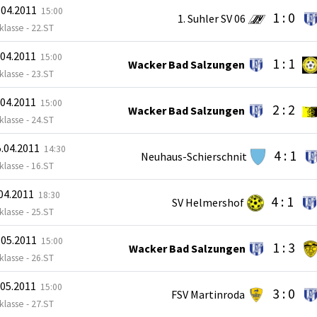
.04.2011
15:00
1 : 0
1. Suhler SV 06
lasse - 22.ST
.04.2011
15:00
1 : 1
Wacker Bad Salzungen
lasse - 23.ST
.04.2011
15:00
2 : 2
Wacker Bad Salzungen
lasse - 24.ST
.04.2011
14:30
4 : 1
Neuhaus-Schierschnit
lasse - 16.ST
.04.2011
18:30
4 : 1
SV Helmershof
lasse - 25.ST
.05.2011
15:00
1 : 3
Wacker Bad Salzungen
lasse - 26.ST
.05.2011
15:00
3 : 0
FSV Martinroda
lasse - 27.ST