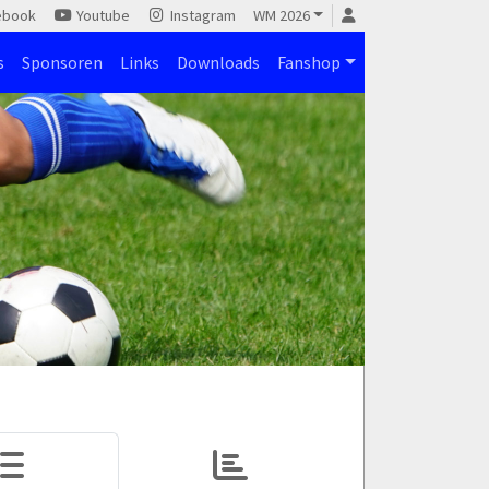
ebook
Youtube
Instagram
WM 2026
s
Sponsoren
Links
Downloads
Fanshop