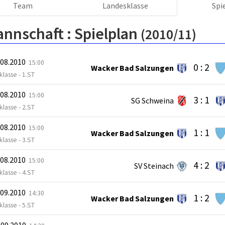
Team
Landesklasse
Spi
annschaft :
Spielplan
(2010/11)
.08.2010
15:00
0 : 2
Wacker Bad Salzungen
lasse - 1.ST
.08.2010
15:00
3 : 1
SG Schweina
lasse - 2.ST
.08.2010
15:00
1 : 1
Wacker Bad Salzungen
lasse - 3.ST
.08.2010
15:00
4 : 2
SV Steinach
lasse - 4.ST
.09.2010
14:30
1 : 2
Wacker Bad Salzungen
lasse - 5.ST
.09.2010