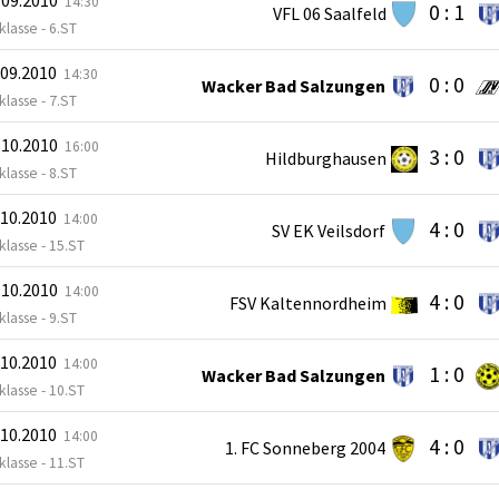
14:30
0 : 1
VFL 06 Saalfeld
lasse - 6.ST
.09.2010
14:30
0 : 0
Wacker Bad Salzungen
lasse - 7.ST
.10.2010
16:00
3 : 0
Hildburghausen
lasse - 8.ST
.10.2010
14:00
4 : 0
SV EK Veilsdorf
lasse - 15.ST
.10.2010
14:00
4 : 0
FSV Kaltennordheim
lasse - 9.ST
.10.2010
14:00
1 : 0
Wacker Bad Salzungen
lasse - 10.ST
.10.2010
14:00
4 : 0
1. FC Sonneberg 2004
lasse - 11.ST