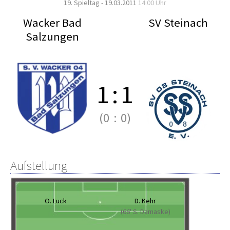
19. Spieltag - 19.03.2011
14:00 Uhr
Wacker Bad
SV Steinach
Salzungen
1
:
1
(0
:
0)
Aufstellung
O. Luck
D. Kehr
(66' S. Damaske)