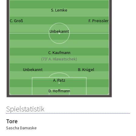
S. Lemke
C. Groß
F. Preissler
Unbekannt
C. Kaufmann
(73' A. Hlawatschek)
Unbekannt
B. Krügel
A. Patz
D. Hoffmann
Spielstatistik
Tore
Sascha Damaske