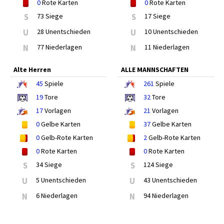
0
Rote Karten
0
Rote Karten
S
73 Siege
S
17 Siege
U
28 Unentschieden
U
10 Unentschieden
N
77 Niederlagen
N
11 Niederlagen
Alte Herren
ALLE MANNSCHAFTEN
45
Spiele
261
Spiele
19
Tore
32
Tore
17
Vorlagen
21
Vorlagen
0
Gelbe Karten
37
Gelbe Karten
0
Gelb-Rote Karten
2
Gelb-Rote Karten
0
Rote Karten
0
Rote Karten
S
34 Siege
S
124 Siege
U
5 Unentschieden
U
43 Unentschieden
N
6 Niederlagen
N
94 Niederlagen