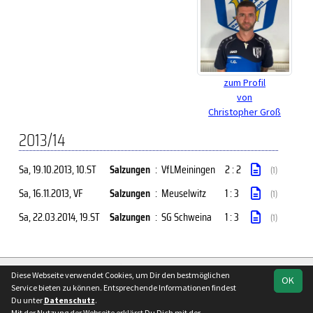
zum Profil
von
Christopher Groß
2013/14
Sa, 19.10.2013
, 10.ST
Salzungen
:
VfLMeiningen
2 : 2
(1)
Sa, 16.11.2013
, VF
Salzungen
:
Meuselwitz
1 : 3
(1)
Sa, 22.03.2014
, 19.ST
Salzungen
:
SG Schweina
1 : 3
(1)
soccero.de
Diese Webseite verwendet Cookies, um Dir den bestmöglichen
OK
© 2006 - 2026
Service bieten zu können. Entsprechende Informationen findest
Du unter
Datenschutz
.
Besucherstatistik
Kontakt
Impressum
Geburtstage
Mit der Nutzung der Webseite erklärst Du Dich mit der