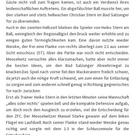
Gäste nicht voll zum Tragen kamen, ist auch ein Verdienst ihres
leidenschaftlichen Auftretens. Ein abgefälschter Ball musste her, um
den starken und stets hellwachen Christian Stern im Bad Salzunger
Tor zu überwinden.
Auch in der zweiten Halbzeit blieben die Spieler von Heiko Stern am
Ball, wenngleich der Regionalligist den Druck weiter erhöhte und zu
einigen guten Tormöglichkeiten kam. Eine davon nutzte wieder
Weiske, der frei eine Flanke von rechts überlegt zum 2:1 aus seiner
Sicht einschoss (57.). Aber die Partie war noch nicht entschieden.
Meuselwitz versuchte alles klarzumachen, hatte aber nicht immer
die besten Ideen, um den Bad Salzunger Abwehrriegel zu
knacken.Das Spiel nach vorne fiel den Wackeranern freilich schwer,
da jetzt auch die nötige Kraft schwand, um zum einen für Entlastung
zu sorgen und zum anderen schnell genug in Richtung gegnerisches
Tor nach- zurücken.
Erst als Trainer Heiko Stern in den letzten Minuten seine Mannschaft
„alles oder nichts“ spielen ließ und die kompakte Defensive aufgab,
um doch noch den Ausgleich zu erzielen, viel die Entscheidung für
den ZFC. Der Meuselwitzer Manuel Starke gewann auf dem linken
Flügel ein Laufduell. Nach seiner Flanke stand wieder Weiske genau
richtig und sorgte mit dem 1:3 in der Schlussminute für die