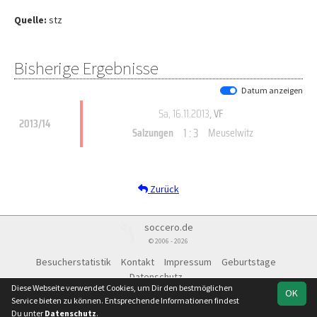
Quelle:
stz
Bisherige Ergebnisse
Datum anzeigen
Sa, 16.11.2013
, VF
2013/14
1 : 3
Salzungen
Meuselwitz
Zurück
soccero.de
© 2006 - 2026
Besucherstatistik
Kontakt
Impressum
Geburtstage
Datenschutz
Diese Webseite verwendet Cookies, um Dir den bestmöglichen
OK
Service bieten zu können. Entsprechende Informationen findest
Du unter
Datenschutz
.