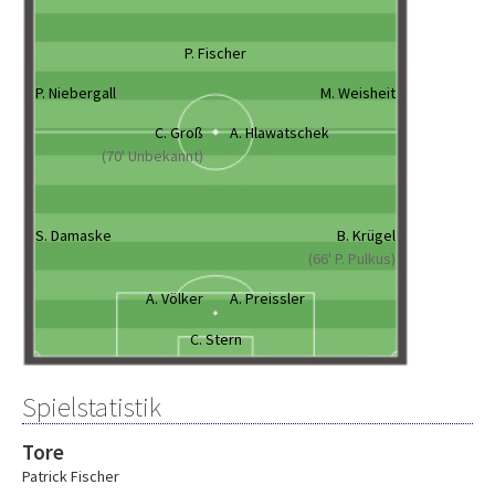
P. Fischer
P. Niebergall
M. Weisheit
C. Groß
A. Hlawatschek
(70' Unbekannt)
S. Damaske
B. Krügel
(66' P. Pulkus)
A. Völker
A. Preissler
C. Stern
Spielstatistik
Tore
Patrick Fischer