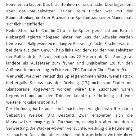
kommen zu lassen. Das brachte ihnen eine optische Überlegenheit,
aber der Meuselwitzer Trainer Holm Pinder war mit der
Raumaufteilung und der Präzision im Spielaufbau seiner Mannschaft
sichtlich unzufrieden.
Heiko Stern hatte Christin Otto in die Spitze geschickt und Patrick
Niebergall agierte hängend hinter ihm. Aus der Abwehr wurden
beide nach Ballgewinnen mit langen Pässen gesucht. Fischer war es,
bei dem aus dem Gewühl halb links vor dem Tor der Meuselwitzer
der Ball landete. Er zog einfach aus 22 Metern ab. Das Spielgerät
landete als Aufsetzer zum frühen und umjubelten 1:0 für den
Außenseiter in der langen Ecke von ZFC-Torhüter Chris Flader (9.).
Wer weiß, welchen Verlauf das Spiel genommen hätte, wenn Patrick
Niebergalls Schuss aus der Drehung (17.) nicht von Flader mit
Glanzparade abgewehrt worden wäre? Die Zuschauer waren
begeistert und auf den Tribünen keimte die Hoffnung auf eine
weitere Pokalsensation auf.
Die Hoffnung hatte auch noch nach dem Ausgleichstreffer durch
Sebastian Weiske (37.) Bestand. Zwar erspielten sich die
Meuselwitzer einige gute Torchancen, sündigten aber bei deren
Verwertung. Die Wacker-Abwehr versuchte, vielfüßig die Räume eng
zu machen. Dass die athletischen und körperlichen Vorteile ihrer