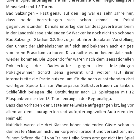
tollem Spiel unterlagen sie im Viertelfinale dem Regionalligisten
Meuselwitz mit 1:3 Toren.
Bad Salzungen – Fast genau auf den Tag war es zehn Jahre her,
dass beide Vertretungen sich schon einmal im Pokal
gegenüberstanden. Damals unterlag der Landesligavertreter beim
in der Landesklasse spielenden SV Wacker im noch nicht so schönen
Bad Salzunger Stadion 0:2. Sie zogen ob ihrer desolaten Vorstellung
den Unmut der Einheimischen auf sich und bekamen auch einiges
von ihrem Präsidium zu hören. Dazu sollte es in diesem Jahr nicht
wieder kommen. Die Zipsendorfer waren nach dem sensationellen
Pokalerfolg der Badestädter gegen den letztjährigen
Pokalgewinner Schott Jena gewarnt und wollten laut ihrer
Internetseite die Partie nutzen, um für die noch ausstehenden drei
wichtigen Spiele bis zur Winterpause Selbstvertrauen zu tanken.
Schließlich belegen die Ostthüringer nach 13 Spieltagen mit 12
Pluspunkten nur den 13. Tabellenrang in der Regionalliga.
Dass das Vorhaben der Gäste nur teilweise aufgegangen ist, lag vor
allem an dem couragierten und aufopferungsvollen Auftreten der
Heim-Elf.
Natürlich waren die drei Klassen höher spielenden Gäste schon in
den ersten Minuten nicht nur körperlich präsent und versuchten, mit
frühem Stören die Elf von Trainer Heiko Stern erst gar nicht ins Spiel