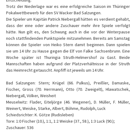
Entscheidung.
Trotz der Niederlage war es eine erfolgreiche Saison im Thüringer
Pokalwettbewerb für den SV Wacker Bad Salzungen.
Die Spieler um Kapitän Patrick Niebergall hätten es verdient gehabt,
dass der eine oder andere Zuschauer mehr ihre Spiele verfolgt
hätte. Nun gilt es, den Schwung auch in die vor der Winterpause
noch stattfindenden Punktspiele mitzunehmen. Bereits am Samstag
können die Spieler von Heiko Stern damit beginnen. Dann spielen
sie um 14 Uhr zu Hause gegen die Elf von Falke Sachsenbrunn. Eine
Woche später ist Thuringia Struth-Helmershof zu Gast. Beide
Mannschaften haben aufgrund der Platzverhältnisse in der Struth
das Heimrecht getauscht. Anpfiff ist jeweils um 14 Uhr.
Bad Salzungen: Stern; Krügel (66. Pulkus), Preißler, Damaske,
Fischer, Gross (70. Herrmann), Otto (70. Zweigelt), Hlawatschek,
Niebergall, Völker, Weisheit
Meuselwitz: Flader, Eiteljörge (46. Wegener), D. Müller, F. Müller,
Weinert, Weiske, Starke, Albert, Böhme, Rudolph, Luck
Schiedsrichter: K. Götze (Rudisleben)
Tore: 1:0 Fischer (10.), 1:1, 1:2 Weiske (37., 58.), 1:3 Luck (90.);
Zuschauer: 536