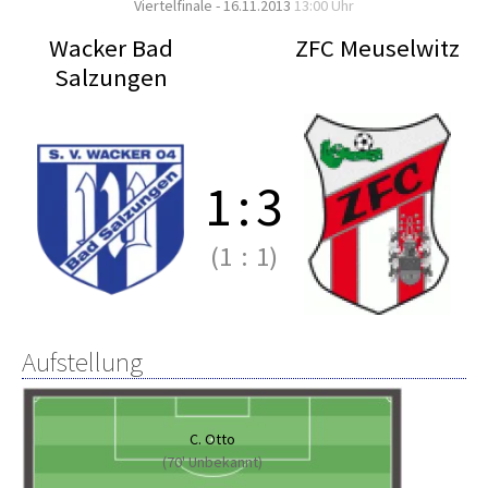
Viertelfinale - 16.11.2013
13:00 Uhr
Wacker Bad
ZFC Meuselwitz
Salzungen
1
:
3
(1
:
1)
Aufstellung
C. Otto
(70' Unbekannt)