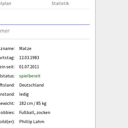
elplan
Statistik
rmer
tzname:
Matze
rtstag:
12.03.1983
in seit:
01.07.2011
lstatus:
spielbereit
ftsland:
Deutschland
enstand:
ledig
Gewicht:
182 cm / 85 kg
obbies:
Fußball, zocken
ild(er):
Phillip Lahm