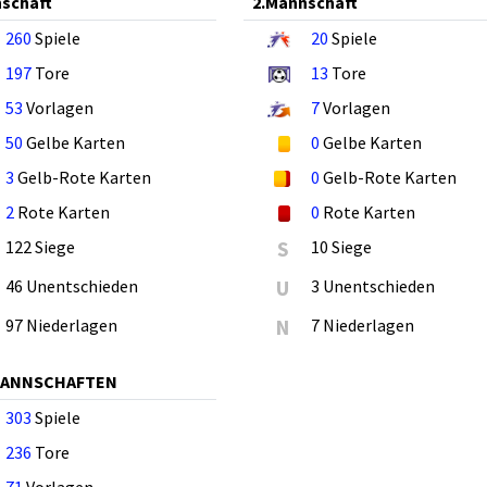
schaft
2.Mannschaft
260
Spiele
20
Spiele
197
Tore
13
Tore
53
Vorlagen
7
Vorlagen
50
Gelbe Karten
0
Gelbe Karten
3
Gelb-Rote Karten
0
Gelb-Rote Karten
2
Rote Karten
0
Rote Karten
122 Siege
S
10 Siege
46 Unentschieden
U
3 Unentschieden
97 Niederlagen
N
7 Niederlagen
MANNSCHAFTEN
303
Spiele
236
Tore
71
Vorlagen