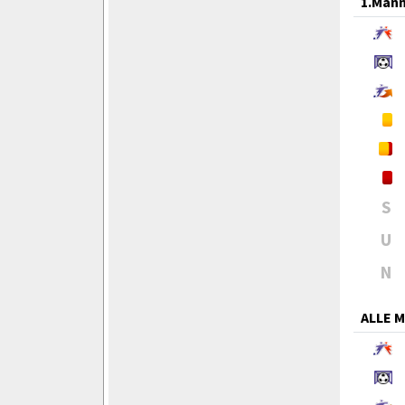
1.Mann
S
U
N
ALLE 