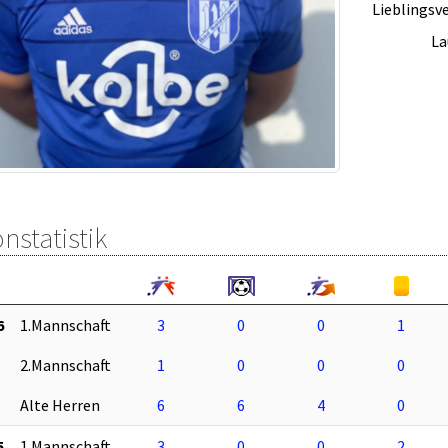
Lieblingsve
La
nstatistik
6
1.Mannschaft
3
0
0
1
2.Mannschaft
1
0
0
0
Alte Herren
6
6
4
0
5
1.Mannschaft
3
0
0
2