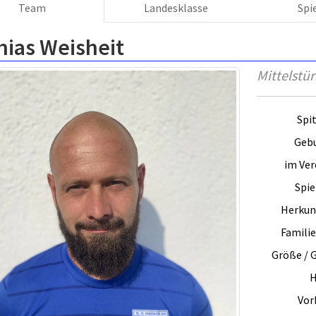
Team
Landesklasse
Spi
hias Weisheit
Mittelstü
Spi
Gebu
im Vere
Spie
Herkun
Famili
Größe / 
H
Vorb