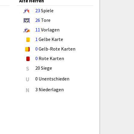
Alte Herren
23
Spiele
26
Tore
11
Vorlagen
1
Gelbe Karte
0
Gelb-Rote Karten
0
Rote Karten
S
20 Siege
U
0 Unentschieden
N
3 Niederlagen