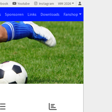
ebook
Youtube
Instagram
WM 2026
s
Sponsoren
Links
Downloads
Fanshop