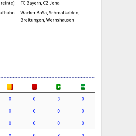
rein(e):
FC Bayern, CZ Jena
ufbahn:
Wacker BaSa, Schmalkalden,
Breitungen, Wernshausen
0
0
3
0
0
0
0
0
0
0
0
0
0
0
3
0