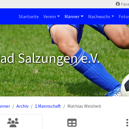
Fac
Startseite
Verein
Männer
Nachwuchs
Foto
ad Salzungen e.V.
änner
Archiv
1.Mannschaft
Mathias Weisheit