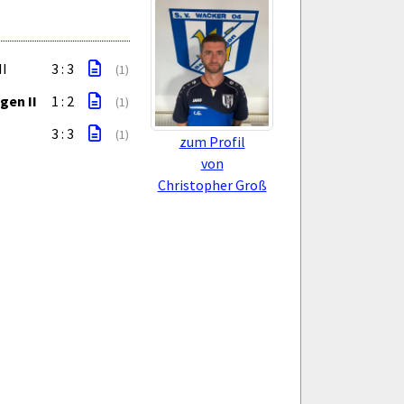
II
3 : 3
(1)
gen II
1 : 2
(1)
3 : 3
(1)
zum Profil
von
Christopher Groß