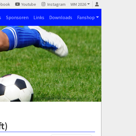
ebook
Youtube
Instagram
WM 2026
s
Sponsoren
Links
Downloads
Fanshop
t)