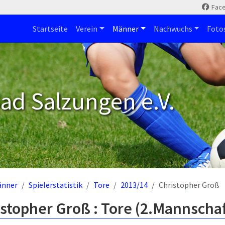
Fac
Startseite
Verein
Männer
Nachwuchs
Foto
ad Salzungen e.V.
änner
Spielerstatistik
Tore
2013/14
Christopher Groß
stopher Groß : Tore (2.Mannschaf