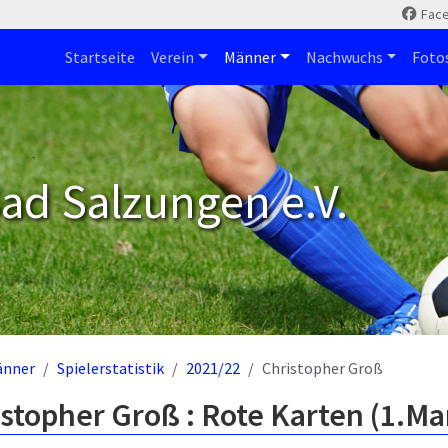
Fac
Startseite
Verein
Männer
Nachwuchs
Foto
ad Salzungen e.V.
änner
Spielerstatistik
2021/22
Christopher Groß
stopher Groß : Rote Karten (1.Ma