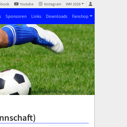
ebook
Youtube
Instagram
WM 2026
s
Sponsoren
Links
Downloads
Fanshop
nnschaft)