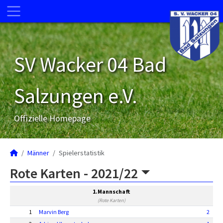
SV Wacker 04 Bad
Salzungen e.V.
Offizielle Homepage
Männer
Spielerstatistik
Rote Karten -
2021/22
1.Mannschaft
(Rote Karten)
1
Marvin Berg
2