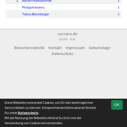
2
Adrian Hlawatschek
1
Philipp Konjevic
1
Tobias Blochberger
1
soccero.de
© 2006 - 2026
Besucherstatistik
Kontakt
Impressum
Geburtstage
Datenschutz
Diese Webseite verwendet Cookies, um Dir den bestmöglichen
OK
Service bieten zu können. Entsprechende Informationen findest
Du unter
Datenschutz
.
Mit der Nutzung der Webseite erklärst Du Dich mit der
Verwendung von Cookies einverstanden.