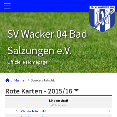
SV Wacker 04 Bad
Salzungen e.V.
Offizielle Homepage
Männer
Spielerstatistik
Rote Karten -
2015/16
1.Mannschaft
(Rote Karten)
1
Christoph Römhild
1