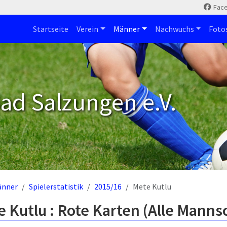
Fac
Startseite
Verein
Männer
Nachwuchs
Foto
ad Salzungen e.V.
änner
Spielerstatistik
2015/16
Mete Kutlu
 Kutlu : Rote Karten (Alle Manns