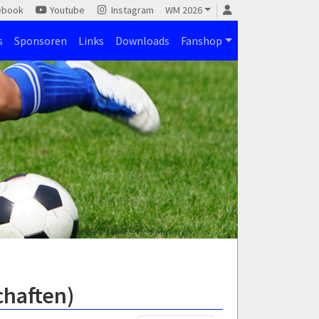
ebook
Youtube
Instagram
WM 2026
s
Sponsoren
Links
Downloads
Fanshop
chaften)