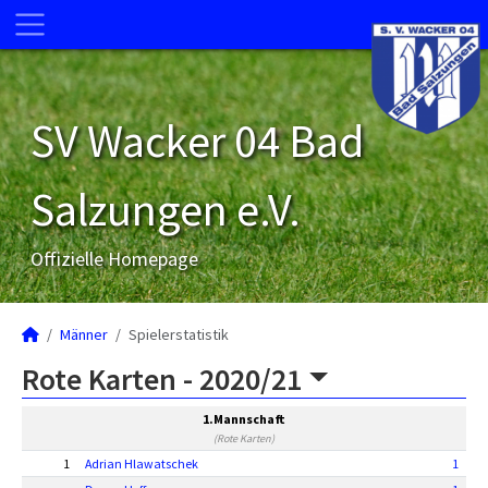
SV Wacker 04 Bad
Salzungen e.V.
Offizielle Homepage
Männer
Spielerstatistik
Rote Karten -
2020/21
1.Mannschaft
(Rote Karten)
1
Adrian Hlawatschek
1