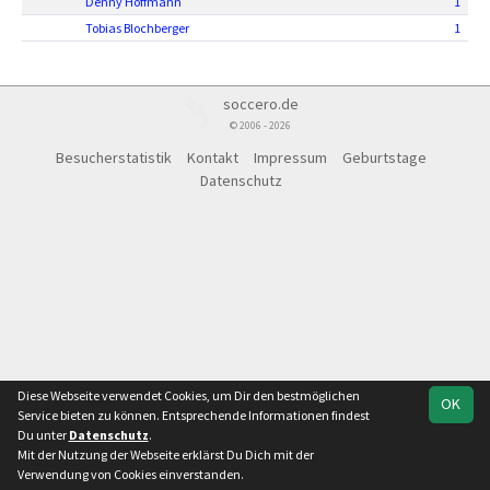
Denny Hoffmann
1
Tobias Blochberger
1
soccero.de
© 2006 - 2026
Besucherstatistik
Kontakt
Impressum
Geburtstage
Datenschutz
Diese Webseite verwendet Cookies, um Dir den bestmöglichen
OK
Service bieten zu können. Entsprechende Informationen findest
Du unter
Datenschutz
.
Mit der Nutzung der Webseite erklärst Du Dich mit der
Verwendung von Cookies einverstanden.