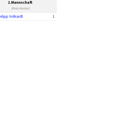
1.Mannschaft
(Rote Karten)
hilipp Volkardt
1