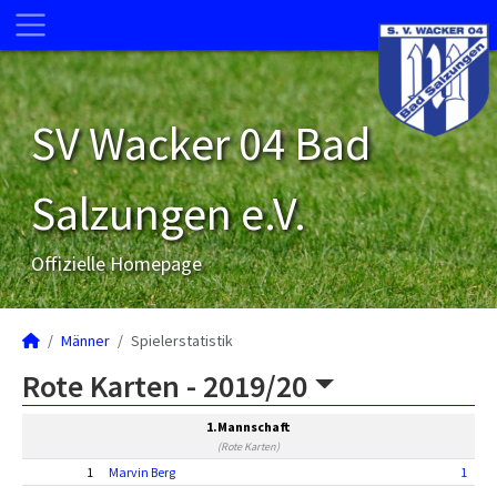
SV Wacker 04 Bad
Salzungen e.V.
Offizielle Homepage
Männer
Spielerstatistik
Rote Karten -
2019/20
1.Mannschaft
(Rote Karten)
1
Marvin Berg
1