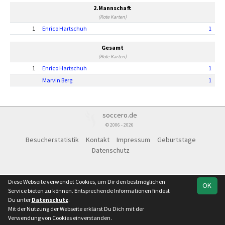
2.Mannschaft
(Rote Karten)
1
Enrico Hartschuh
1
Gesamt
(Rote Karten)
1
Enrico Hartschuh
1
Marvin Berg
1
soccero.de
© 2006 - 2026
Besucherstatistik
Kontakt
Impressum
Geburtstage
Datenschutz
Diese Webseite verwendet Cookies, um Dir den bestmöglichen
OK
Service bieten zu können. Entsprechende Informationen findest
Du unter
Datenschutz
.
Mit der Nutzung der Webseite erklärst Du Dich mit der
Verwendung von Cookies einverstanden.