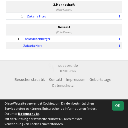
2.Mannschaft
(Rote Karten)
1
Zakaria Horo
1
Gesamt
(Rote Karten)
1
Tobias Blochberger
1
Zakaria Horo
1
soccero.de
© 2006 - 2026
Besucherstatistik
Kontakt
Impressum
Geburtstage
Datenschutz
Diese Webseite verwendet Cookies, um Dir den bestmöglichen
OK
Service bieten zu können. Entsprechende Informationen findest
Du unter
Datenschutz
.
Mit der Nutzung der Webseite erklärst Du Dich mit der
Verwendung von Cookies einverstanden.