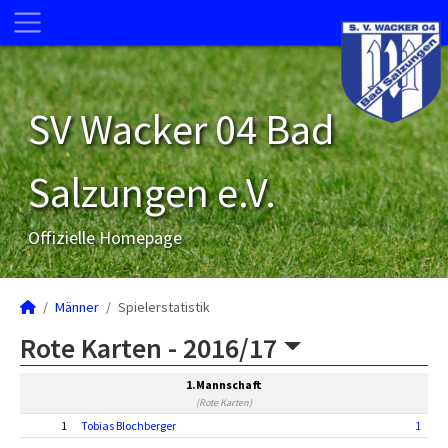
SV Wacker 04 Bad
Salzungen e.V.
Offizielle Homepage
Männer
Spielerstatistik
Rote Karten -
2016/17
1.Mannschaft
(Rote Karten)
1
Tobias Blochberger
1