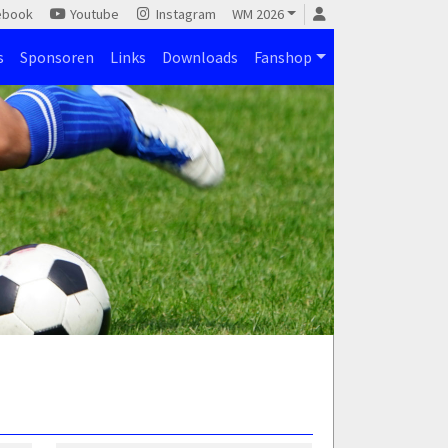
ebook
Youtube
Instagram
WM 2026
s
Sponsoren
Links
Downloads
Fanshop