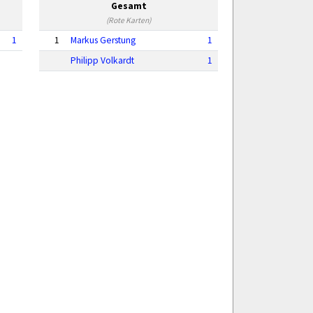
Gesamt
(Rote Karten)
1
1
Markus Gerstung
1
Philipp Volkardt
1