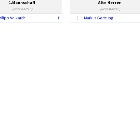
1.Mannschaft
Alte Herren
(Rote Karten)
(Rote Karten)
hilipp Volkardt
1
1
Markus Gerstung